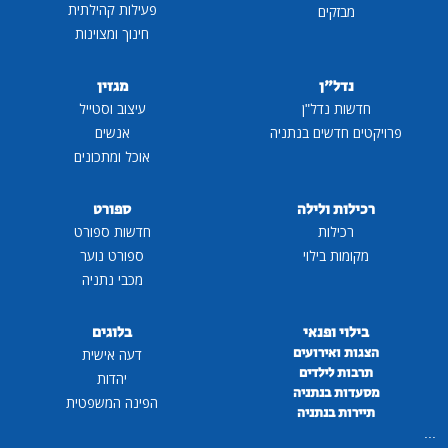
פעילות קהילתית
מבזקים
חינוך ומצוינות
נדל"ן
מגזין
חדשות נדל"ן
עיצוב וסטייל
פרויקטים חדשים בנתניה
אנשים
אוכל ומתכונים
רכילות ולילה
ספורט
רכילות
חדשות ספורט
מקומות בילוי
ספורט נוער
מכבי נתניה
בילוי ופנאי
בלוגים
הצגות ואירועים
דעה אישית
תרבות לילדים
יהדות
מסעדות בנתניה
הפינה המשפטית
תיירות בנתניה
...