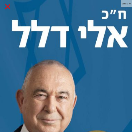
×
פרסומת