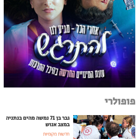
פופולרי
גבר בן 71 נמשה מהים בנתניה
במצב אנוש
חדשות מקומיות