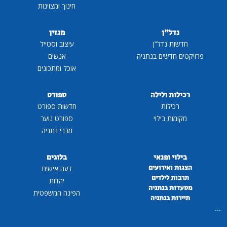
חינוך ומצוינות
נדל"ן
מגזין
חדשות נדל"ן
עיצוב וסטייל
פרויקטים חדשים בנתניה
אנשים
אוכל ומתכונים
רכילות ולילה
ספורט
רכילות
חדשות ספורט
מקומות בילוי
ספורט נוער
מכבי נתניה
בילוי ופנאי
בלוגים
הצגות ואירועים
דעה אישית
תרבות לילדים
יהדות
מסעדות בנתניה
הפינה המשפטית
תיירות בנתניה
...