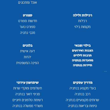
אוכל ומתכונים
רכילות ולילה
ספורט
רכילות
חדשות ספורט
מקומות בילוי
ספורט נוער
מכבי נתניה
בילוי ופנאי
בלוגים
הצגות ואירועים
דעה אישית
תרבות לילדים
יהדות
מסעדות בנתניה
הפינה המשפטית
תיירות בנתניה
...
מדריך עסקים
שימושון עירוני
בעלי מקצוע בנתניה
תשלומים ומוקדי שרות
רכב בנתניה
סניפי דואר בנתניה
שרותים מקצועיים בנתניה
רשימת טלפונים חיוניים
טיפוח ובריאות בנתניה
משרדי ממשלה בנתניה