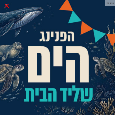
×
פרסומת