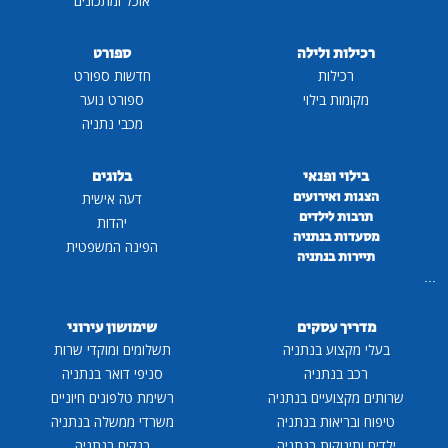
אוכל ומתכונים
רכילות ולילה
ספורט
רכילות
חדשות ספורט
מקומות בילוי
ספורט נוער
מכבי נתניה
בילוי ופנאי
בלוגים
הצגות ואירועים
דעה אישית
תרבות לילדים
יהדות
מסעדות בנתניה
הפינה המשפטית
תיירות בנתניה
...
מדריך עסקים
שימושון עירוני
בעלי מקצוע בנתניה
תשלומים ומוקדי שרות
רכב בנתניה
סניפי דואר בנתניה
שרותים מקצועיים בנתניה
רשימת טלפונים חיוניים
טיפוח ובריאות בנתניה
משרדי ממשלה בנתניה
ילדים ותינוקות בנתניה
בנקים בנתניה