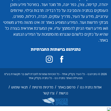
יהודה, קדימה, צורן, כפר יונה, תל מונד ועוד. בפורטל מידע ותוכן
העוסקים בנתניה והסביבה על כל רבדיה: תרבות ובילוי, שירותים
עירוניים, מידע על העיר, מדריך עסקים, חברה, רכילות, ספורט,
מבזקי חדשות ועוד. המידע המופיע באתר זה אינו מהווה מידע משפטי
ו/או מידע רשמי הניתן להסתמך עליו. אין המערכת אחראית בצורה כל
שהיא על נזקים כלשהם שנגרמו מהסתמכות על המידע הנמצא
באתר.
נתניהנט ברשתות החברתיות
2026 © נתניהנט - כל העיר בקליק אחד! - כל הזכויות שמורות לחברת לשם בר תקשורת בע"מ
מפעילת האתר נתניה נט - כל נתניה בקליק אחד
/
/
/
/
אודות נתניה נט
פרסום באתר
מדיניות פרטיות
תנאי שימוש
/
נגישות
צרו קשר