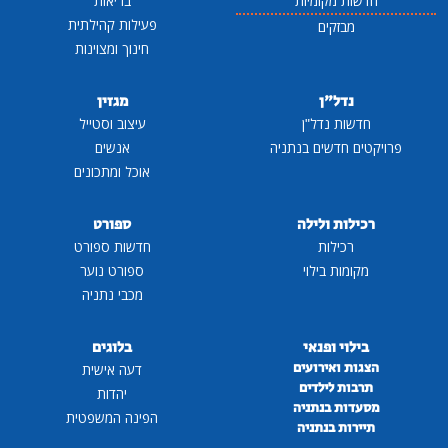
חדשות מקומיות
בריאות
פעילות קהילתית
מבזקים
חינוך ומצוינות
נדל"ן
מגזין
חדשות נדל"ן
עיצוב וסטייל
פרויקטים חדשים בנתניה
אנשים
אוכל ומתכונים
רכילות ולילה
ספורט
רכילות
חדשות ספורט
מקומות בילוי
ספורט נוער
מכבי נתניה
בילוי ופנאי
בלוגים
הצגות ואירועים
דעה אישית
תרבות לילדים
יהדות
מסעדות בנתניה
הפינה המשפטית
תיירות בנתניה
...