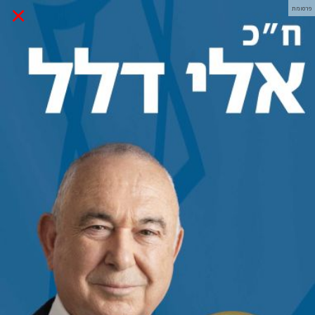
×
פרסומת