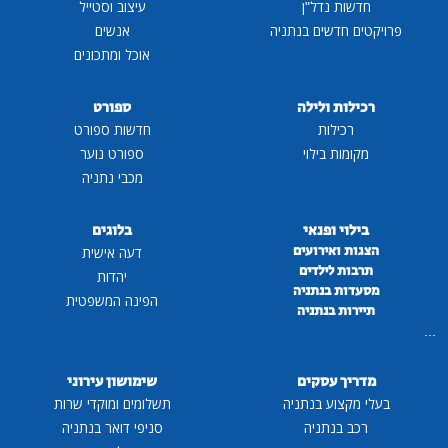
חדשות נדל"ן
עיצוב וסטייל
פרויקטים חדשים בנתניה
אנשים
אוכל ומתכונים
רכילות ולילה
ספורט
רכילות
חדשות ספורט
מקומות בילוי
ספורט נוער
מכבי נתניה
בילוי ופנאי
בלוגים
הצגות ואירועים
דעה אישית
תרבות לילדים
יהדות
מסעדות בנתניה
הפינה המשפטית
תיירות בנתניה
...
מדריך עסקים
שימושון עירוני
בעלי מקצוע בנתניה
תשלומים ומוקדי שרות
רכב בנתניה
סניפי דואר בנתניה