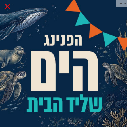
×
פרסומת