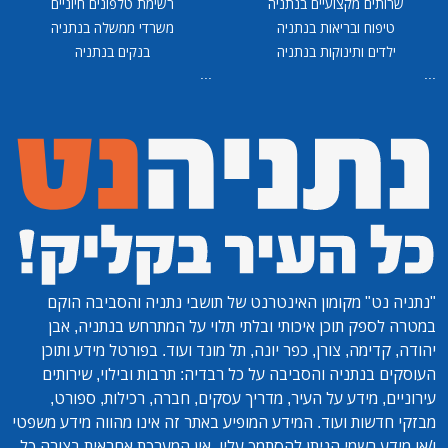
שרותים מקצועיים בנתניה
רשימת טלפונים חיוניים
טיפוח ובריאות בנתניה
משרדי ממשלה בנתניה
ילדים ותינוקות בנתניה
בנקים בנתניה
...
...
"נתניה נט"
מקומון האינטרנט של תושבי נתניה והסביבה הוקם
במטרה לספק תוכן איכותי ובלתי תלוי על המתרחש בנתניה, אבן
יהודה, קדימה, צורן, כפר יונה, תל מונד ועוד. בפורטל מידע ותוכן
העוסקים בנתניה והסביבה על כל רבדיה: תרבות ובילוי, שירותים
עירוניים, מידע על העיר, מדריך עסקים, חברה, רכילות, ספורט,
מבזקי חדשות ועוד. המידע המופיע באתר זה אינו מהווה מידע משפטי
ו/או מידע רשמי הניתן להסתמך עליו. אין המערכת אחראית בצורה כל