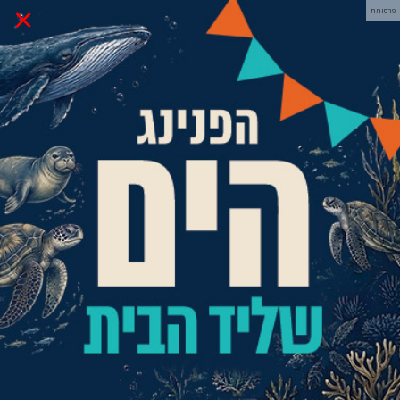
×
פרסומת