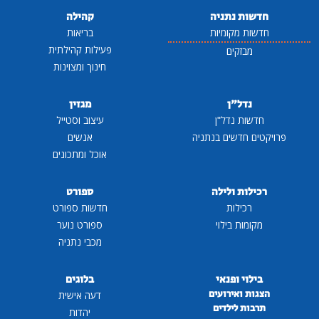
חדשות נתניה
קהילה
חדשות מקומיות
בריאות
פעילות קהילתית
מבזקים
חינוך ומצוינות
נדל"ן
מגזין
חדשות נדל"ן
עיצוב וסטייל
פרויקטים חדשים בנתניה
אנשים
אוכל ומתכונים
רכילות ולילה
ספורט
רכילות
חדשות ספורט
מקומות בילוי
ספורט נוער
מכבי נתניה
בילוי ופנאי
בלוגים
הצגות ואירועים
דעה אישית
תרבות לילדים
יהדות