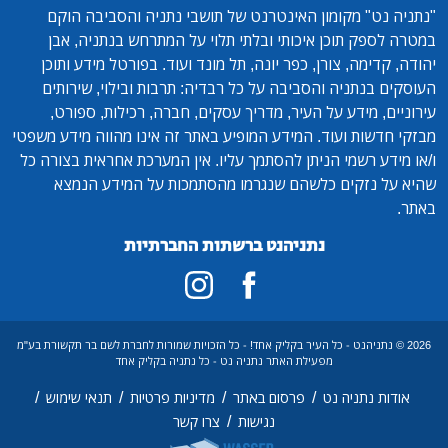
"נתניה נט"
מקומון האינטרנט של תושבי נתניה והסביבה הוקם
במטרה לספק תוכן איכותי ובלתי תלוי על המתרחש בנתניה, אבן
יהודה, קדימה, צורן, כפר יונה, תל מונד ועוד. בפורטל מידע ותוכן
העוסקים בנתניה והסביבה על כל רבדיה: תרבות ובילוי, שירותים
עירוניים, מידע על העיר, מדריך עסקים, חברה, רכילות, ספורט,
מבזקי חדשות ועוד. המידע המופיע באתר זה אינו מהווה מידע משפטי
ו/או מידע רשמי הניתן להסתמך עליו. אין המערכת אחראית בצורה כל
שהיא על נזקים כלשהם שנגרמו מהסתמכות על המידע הנמצא
באתר.
נתניהנט ברשתות החברתיות
2026 © נתניהנט - כל העיר בקליק אחד! - כל הזכויות שמורות לחברת לשם בר תקשורת בע"מ
מפעילת האתר נתניה נט - כל נתניה בקליק אחד
/
/
/
/
אודות נתניה נט
פרסום באתר
מדיניות פרטיות
תנאי שימוש
/
נגישות
צרו קשר