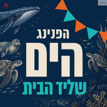
×
פרסומת