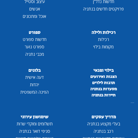
חדשות נדל"ן
עיצוב וסטייל
פרויקטים חדשים בנתניה
אנשים
אוכל ומתכונים
רכילות ולילה
ספורט
רכילות
חדשות ספורט
מקומות בילוי
ספורט נוער
מכבי נתניה
בילוי ופנאי
בלוגים
הצגות ואירועים
דעה אישית
תרבות לילדים
יהדות
מסעדות בנתניה
הפינה המשפטית
תיירות בנתניה
...
מדריך עסקים
שימושון עירוני
בעלי מקצוע בנתניה
תשלומים ומוקדי שרות
רכב בנתניה
סניפי דואר בנתניה