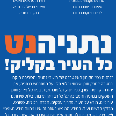
שרותים מקצועיים בנתניה
רשימת טלפונים חיוניים
טיפוח ובריאות בנתניה
משרדי ממשלה בנתניה
ילדים ותינוקות בנתניה
בנקים בנתניה
...
...
"נתניה נט"
מקומון האינטרנט של תושבי נתניה והסביבה הוקם
במטרה לספק תוכן איכותי ובלתי תלוי על המתרחש בנתניה, אבן
יהודה, קדימה, צורן, כפר יונה, תל מונד ועוד. בפורטל מידע ותוכן
העוסקים בנתניה והסביבה על כל רבדיה: תרבות ובילוי, שירותים
עירוניים, מידע על העיר, מדריך עסקים, חברה, רכילות, ספורט,
מבזקי חדשות ועוד. המידע המופיע באתר זה אינו מהווה מידע משפטי
ו/או מידע רשמי הניתן להסתמך עליו. אין המערכת אחראית בצורה כל