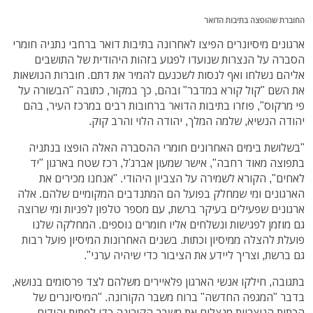
החוברת שהופצה בתיבות הדואר
ארגונים מיסיונרים הפיצו לאחרונה בתיבות דואר ברחבי נתניה חומרי
הסברה על הנצרות שנועדו לפגוע בזהות היהודית של התושבים
אליהם נשלחו ואף לנסות לשכנעם להמיר את דתם. חוברות הנושאות
את השם "קול קורא במדבר" ובהם, כך במקור, כתובה "הבשורה על
פי מרקוס", פוזרו בתיבות הדואר ברחובות רבים במרכז העיר, בהם
יהודה הנשיא, שלמה המלך, יהודה הלוי והרב קוק.
"בשלושת בימים האחרונים חומרי ההסברה האלה הופצו בנתניה
בתפוצה מאוד רחבה", אישר שמעון אברג'ל, רכז שטח בארגון "יד
לאחים", הקורא לשמירה על הצביון היהודי. "אנחנו מכירים את
הארגונים ומי שמחלק בפועל הם המתנדבים המקומיים שלהם. אלה
ארגונים שפעילים בעיקר ברשת, עם מספר טלפון לפניות ומי שרוצה
גם מוזמן לפגישות ונשלחים אליו חומרים נוספים. המחלקה שלנו
פועלת להצלה ממיסיון וכתות. בשנים האחרונות המיסיון פועל רבות
גם ברשת, וצריך ליידע את הציבור כדי שיהיה ערני".
בתגובה, חילקו אנשי הארגון פלאיירים משלהם לצד פרסומים בנושא,
בדבר "המגפה החדשה" ברוח משבר הקורונה. "המיסיונרים של
הכתות הנוצריות מנצלים את משבר הקורונה כדי לפתות יהודים,