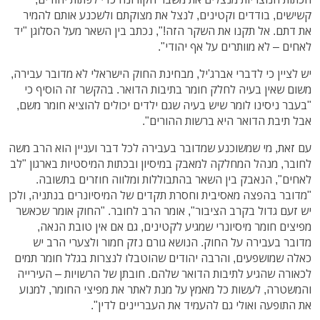
קשישים, בודדים וקטינים, לנצל את מצוקתם ולשכנע אותם להמיר
את דתם. אל תקנו את השקר הזה!", נכתב בין השאר מעל הסלוגן "יד
לאחים – לא מוותרים על אף יהודי".
יש לציין כי לדברי אברג'יל, מבחינת החוק הישראלי לא מדובר עבירה,
משום שאין בעיה לחלק חומר בתיבות הדואר. בהקשר זה הוסיף כי
"בעבר ניסינו לומר שיש בעיה שגם ילדים יכולים להוציא חומר משם,
אבל תיבת הדואר היא ברשות ההורים".
עם זאת, מי שמשוכנע שמדובר בעבירה לכל דבר ועניין הוא הרב משה
לחובר, מנהל המחלקה למאבק במיסיון ובכתות המיסטיות בארגון "לב
לאחים", הנאבק בין השאר בהתבוללות ומלווה חוזרים בתשובה.
"מדובר בהפצה מאסיבית וחסרת תקדים של המיסיונרים בנתניה, ולכן
יש זעם גדול בקרב הציבור", אומר הרב לחובר. "החוק אומר שכאשר
מפיצים חומר מיסיונרי שמגיע לקטינים, גם אם אין טובת הנאה,
מדובר בעבירה על החוק. הנושא גורם נזק חמור ולצערי הרב יש
כאלה שמושפעים, והרבה יהודים שהוטבלו לנצרות בגלל חומר תמים
לכאורה שהגיע לתיבות הדואר שלהם. חובתן של הרשויות – העירייה
והמשטרה, לעשות כל מאמץ על מנת לאתר את מפיצי החומר, למנוע
את התופעה ואולי גם להעמיד את העבריינים לדין".