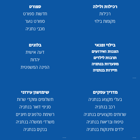
רכילות ולילה
ספורט
רכילות
חדשות ספורט
מקומות בילוי
ספורט נוער
מכבי נתניה
בילוי ופנאי
בלוגים
הצגות ואירועים
דעה אישית
תרבות לילדים
יהדות
מסעדות בנתניה
הפינה המשפטית
תיירות בנתניה
...
מדריך עסקים
שימושון עירוני
בעלי מקצוע בנתניה
תשלומים ומוקדי שרות
רכב בנתניה
סניפי דואר בנתניה
שרותים מקצועיים בנתניה
רשימת טלפונים חיוניים
טיפוח ובריאות בנתניה
משרדי ממשלה בנתניה
ילדים ותינוקות בנתניה
בנקים בנתניה
...
...