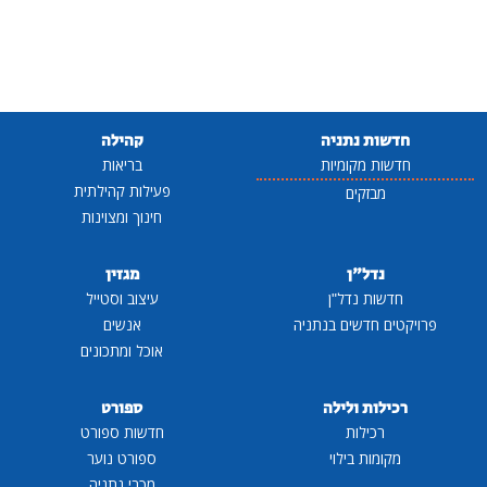
חדשות נתניה
קהילה
חדשות מקומיות
בריאות
פעילות קהילתית
מבזקים
חינוך ומצוינות
נדל"ן
מגזין
חדשות נדל"ן
עיצוב וסטייל
פרויקטים חדשים בנתניה
אנשים
אוכל ומתכונים
רכילות ולילה
ספורט
רכילות
חדשות ספורט
מקומות בילוי
ספורט נוער
מכבי נתניה