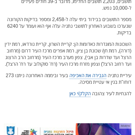
תושבים, 2,203 תושבים החלימו, מדובר ב-39 חולים פעילים
ל-10,000 נפש.
מספר התושבים בבידוד ביתי עלה ל-2,458 ומספר בדיקות הקורונה
שנערכו בשבוע האחרון לתושבי נתניה עלה אף הוא ועומד על 6240
בדיקות.
השכונות המוגדרות כאדומות הן: קריית השרון, קריית נורדאו, רמת ידין
(דורה), רמת חן/ שכונת בן ציון, רמת אפרים מרכז העיר דרום (מרחוב
הרצל ועד שדרות בן אבי), צפון מערב מרכז העיר (מרחוב הרב הרצוג
ועד רחוב הרצל) וצפון מזרח מרכז העיר (רח' סוקולוב עד רח' הרצל).
עיריית נתניה
הגבירה את האכיפה
בעיר וביממה האחרונה ניתנו 273
דוחו"ת בגין אי עטיית מסיכה.
להנחיות לעיר צהובה
הקלק/י כאן
פרסומת