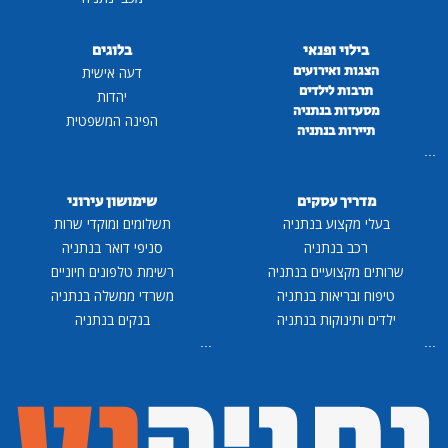
בילוי ופנאי
בלוגים
הצגות ואירועים
דעה אישית
תרבות לילדים
יהדות
מסעדות בנתניה
הפינה המשפטית
תיירות בנתניה
...
מדריך עסקים
שימושון עירוני
בעלי מקצוע בנתניה
תשלומים ומוקדי שרות
רכב בנתניה
סניפי דואר בנתניה
שרותים מקצועיים בנתניה
רשימת טלפונים חיוניים
טיפוח ובריאות בנתניה
משרדי ממשלה בנתניה
ילדים ותינוקות בנתניה
בנקים בנתניה
...
...