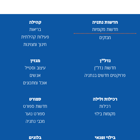
חדשות נתניה
קהילה
חדשות מקומיות
בריאות
פעילות קהילתית
מבזקים
חינוך ומצוינות
נדל"ן
מגזין
חדשות נדל"ן
עיצוב וסטייל
פרויקטים חדשים בנתניה
אנשים
אוכל ומתכונים
רכילות ולילה
ספורט
רכילות
חדשות ספורט
מקומות בילוי
ספורט נוער
מכבי נתניה
בילוי ופנאי
בלוגים