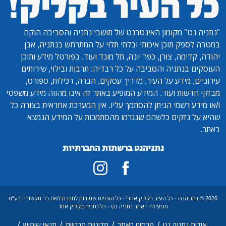
"נתניה נט"
מקומון האינטרנט של תושבי נתניה והסביבה הוקם
במטרה לספק תוכן איכותי ובלתי תלוי על המתרחש בנתניה, אבן
יהודה, קדימה, צורן, כפר יונה, תל מונד ועוד. בפורטל מידע ותוכן
העוסקים בנתניה והסביבה על כל רבדיה: תרבות ובילוי, שירותים
עירוניים, מידע על העיר, מדריך עסקים, חברה, רכילות, ספורט,
מבזקי חדשות ועוד. המידע המופיע באתר זה אינו מהווה מידע משפטי
ו/או מידע רשמי הניתן להסתמך עליו. אין המערכת אחראית בצורה כל
שהיא על נזקים כלשהם שנגרמו מהסתמכות על המידע הנמצא
באתר.
נתניהנט ברשתות החברתיות
2026 © נתניהנט - כל העיר בקליק אחד! - כל הזכויות שמורות לחברת לשם בר תקשורת בע"מ
מפעילת האתר נתניה נט - כל נתניה בקליק אחד
/
/
/
/
אודות נתניה נט
פרסום באתר
מדיניות פרטיות
תנאי שימוש