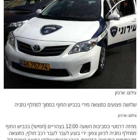
צילום: ארכיון
שלושה פצועים כתוצאה מירי בכביש החוף בסמוך למחלף נתניה
צילום: ארכיון
מחזה דרמטי בסביבות השעה 12:00 בצהריים (חמישי) בכביש החוף
ממחלף נתניה לכיוון צפון: ירי בוצע לעבר לעבר רכב חולף, כתוצאה
מהרסיסים התנפצה הזכוכית, הנהג והנוסע שלידו נפצעו באורח קל