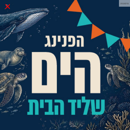
×
פרסומת