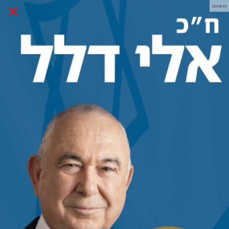
×
פרסומת