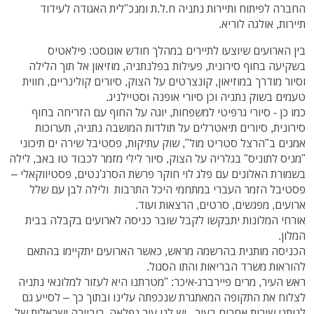
החברה לפיתוח ותיירות נתניה ח.ל.ת ומנכ"לית האגודה לעידוד
תיירות, אולגה לוריא.
בין הארועים שיוצעו לתיירים במהלך חודש אוגוסט: פילאטיס
בשקיעה בחוף סירונית, פעילות בפלנתניה, מוזיאון אל תוך הלילה
וסיור מודרך במוזיאון, קונצרטים על הצוק, סיורים קולינריים, חווית
טעמים בשוק נתניה וכן סיורי אופנה וסטיילניג.
כמו כן - סיורי גרפיטי למשפחות, יוגה על החוף עם הזריחה בחוף
סירונית, סיורים תיאטרלים על תולדות המושבה נתניה, תערוכות
אמנים ב"הרצל סטריט מול", שוק עתיקות, פסטיבל שירה ים תיכוני
"מניס לתוניס" בגלריה על הצוק, סיור לילי מזמר לכבוד טו באב, לילה
בשמורת האלונים עם פלג לוי חוקר פרשת הסרג'נטים, פסטיווקאלי –
פסטיבל הזמר העברי במתחמי היכל התרבות ולילה לבן עם שלל
ארועים, מפגשים, סרטים, הרצאות ועוד.
אורחי המלונות יתבקשו לקבל שובר כניסה לארועים בקבלה בבית
המלון.
הכניסה מותנית בהרשמה מראש, כאשר הארועים יתקיימו בהתאם
להוראות משרד הבריאות והתו הסגול.
ראש העיר, מרים פיירברג-איכר: "מטרתנו היא לעזור למלונאי נתניה
לצלוח את התקופה המאתגרת שנכפתה עלינו ובתוך כך – לסייע גם
לנותני שירות אחרים בעיר. יש לנו עיר נפלאה, ריביירה ישראלית של