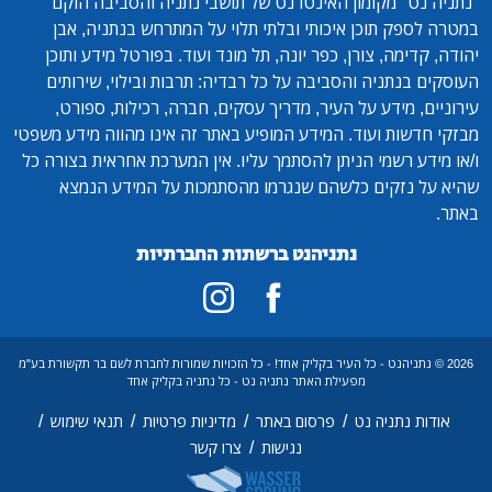
"נתניה נט"
מקומון האינטרנט של תושבי נתניה והסביבה הוקם
במטרה לספק תוכן איכותי ובלתי תלוי על המתרחש בנתניה, אבן
יהודה, קדימה, צורן, כפר יונה, תל מונד ועוד. בפורטל מידע ותוכן
העוסקים בנתניה והסביבה על כל רבדיה: תרבות ובילוי, שירותים
עירוניים, מידע על העיר, מדריך עסקים, חברה, רכילות, ספורט,
מבזקי חדשות ועוד. המידע המופיע באתר זה אינו מהווה מידע משפטי
ו/או מידע רשמי הניתן להסתמך עליו. אין המערכת אחראית בצורה כל
שהיא על נזקים כלשהם שנגרמו מהסתמכות על המידע הנמצא
באתר.
נתניהנט ברשתות החברתיות
2026 © נתניהנט - כל העיר בקליק אחד! - כל הזכויות שמורות לחברת לשם בר תקשורת בע"מ
מפעילת האתר נתניה נט - כל נתניה בקליק אחד
/
/
/
/
אודות נתניה נט
פרסום באתר
מדיניות פרטיות
תנאי שימוש
/
נגישות
צרו קשר