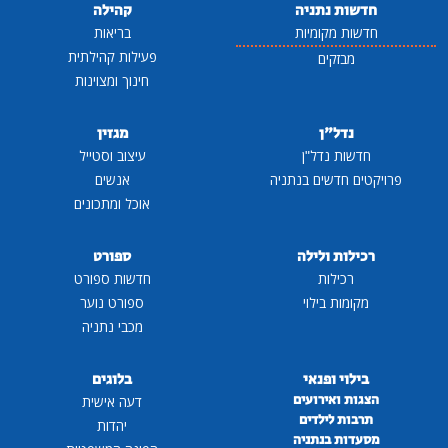
חדשות נתניה
קהילה
חדשות מקומיות
בריאות
פעילות קהילתית
מבזקים
חינוך ומצוינות
נדל"ן
מגזין
חדשות נדל"ן
עיצוב וסטייל
פרויקטים חדשים בנתניה
אנשים
אוכל ומתכונים
רכילות ולילה
ספורט
רכילות
חדשות ספורט
מקומות בילוי
ספורט נוער
מכבי נתניה
בילוי ופנאי
בלוגים
הצגות ואירועים
דעה אישית
תרבות לילדים
יהדות
מסעדות בנתניה