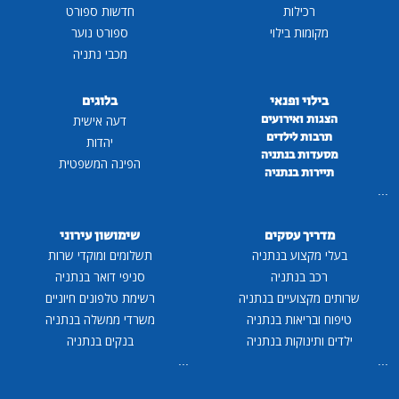
רכילות
חדשות ספורט
מקומות בילוי
ספורט נוער
מכבי נתניה
בילוי ופנאי
בלוגים
הצגות ואירועים
דעה אישית
תרבות לילדים
יהדות
מסעדות בנתניה
הפינה המשפטית
תיירות בנתניה
...
מדריך עסקים
שימושון עירוני
בעלי מקצוע בנתניה
תשלומים ומוקדי שרות
רכב בנתניה
סניפי דואר בנתניה
שרותים מקצועיים בנתניה
רשימת טלפונים חיוניים
טיפוח ובריאות בנתניה
משרדי ממשלה בנתניה
ילדים ותינוקות בנתניה
בנקים בנתניה
...
...