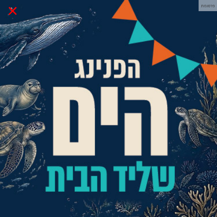
×
פרסומת