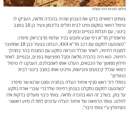
צילום: דוברות כיבוי והצלה
צוותים רפואיים בדקו את הצנחן שהיה בהכרה מלאה, העניקו לו
טיפול רפואי במקום ופינו לבית חולים בלינסון צעיר בן 18 במצב
בינוני, עם חבלות בגפיים ובפנים.
פראמדיק מד"א רפי שבע וחובש בכיר שלומי מרצ'ביאק סיפרו:
"כשהגענו למקום עם רכב מד"א 4X4, הבחנו בצעיר כבן 18 שמחובר
למצנח רחיפה, לאחר שכלל הנראה נתקע עם המצנח בהר במהלך
רחיפה. הוא היה בהכרה מלאה וסבל מפציעות בפנים, ובגפיים. לאחר
חילוץ ממושך של הכבאים, העלנו אותו לאמבולנס, הענקנו לו טיפול
רפואי שכלל קיבועים וחבישות, ופינינו אותו במצב בינוני לבית
החולים"
נפתלי דוד ראש סניף איחוד הצלה בנתניה וסגנו שרגא שר סיפרו:
"כשהגענו למקום נתקלנו בצנחן רחיפה שלדברי עוברי אורח נתקע
על צוק. בשלב זה הוא בהכרה מלאה. צוותי כיבוי פועלים בדקות אלו
לחלצו. צוותי הרפואה של איחוד הצלה ערוכים לתת לו סיוע ראשוני
כשיחולץ ע"י צוותי כיבוי".