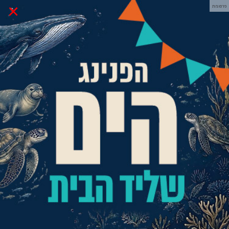
×
פרסומת