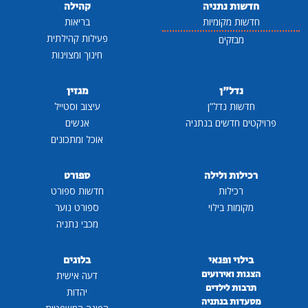
חדשות נתניה
קהילה
חדשות מקומיות
בריאות
פעילות קהילתית
מבזקים
חינוך ומצוינות
נדל"ן
מגזין
חדשות נדל"ן
עיצוב וסטייל
פרויקטים חדשים בנתניה
אנשים
אוכל ומתכונים
רכילות ולילה
ספורט
רכילות
חדשות ספורט
מקומות בילוי
ספורט נוער
מכבי נתניה
בילוי ופנאי
בלוגים
הצגות ואירועים
דעה אישית
תרבות לילדים
יהדות
מסעדות בנתניה