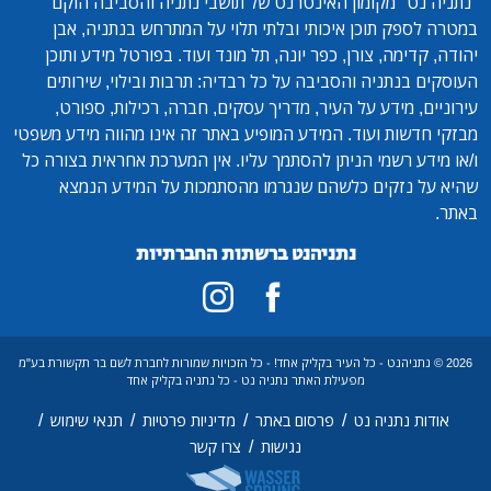
"נתניה נט"
מקומון האינטרנט של תושבי נתניה והסביבה הוקם
במטרה לספק תוכן איכותי ובלתי תלוי על המתרחש בנתניה, אבן
יהודה, קדימה, צורן, כפר יונה, תל מונד ועוד. בפורטל מידע ותוכן
העוסקים בנתניה והסביבה על כל רבדיה: תרבות ובילוי, שירותים
עירוניים, מידע על העיר, מדריך עסקים, חברה, רכילות, ספורט,
מבזקי חדשות ועוד. המידע המופיע באתר זה אינו מהווה מידע משפטי
ו/או מידע רשמי הניתן להסתמך עליו. אין המערכת אחראית בצורה כל
שהיא על נזקים כלשהם שנגרמו מהסתמכות על המידע הנמצא
באתר.
נתניהנט ברשתות החברתיות
2026 © נתניהנט - כל העיר בקליק אחד! - כל הזכויות שמורות לחברת לשם בר תקשורת בע"מ
מפעילת האתר נתניה נט - כל נתניה בקליק אחד
/
/
/
/
אודות נתניה נט
פרסום באתר
מדיניות פרטיות
תנאי שימוש
/
נגישות
צרו קשר