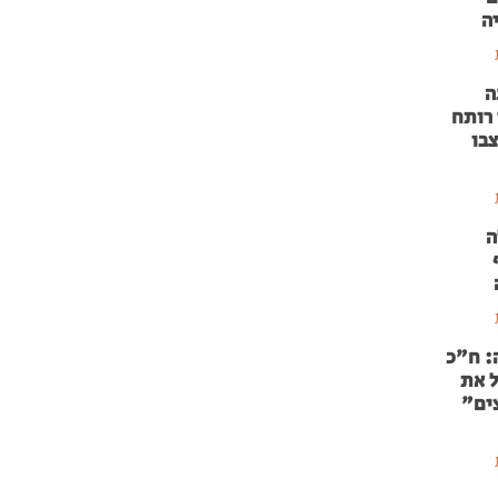
ה
ה
 רותח
צבו
ה
: ח"כ
ל את
ים"