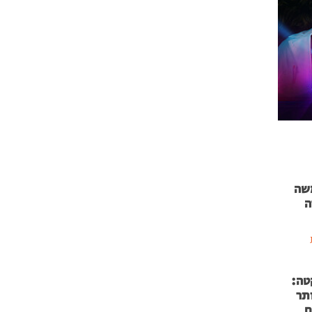
 71 נמשה
ה
טה:
 53 אותר
ם