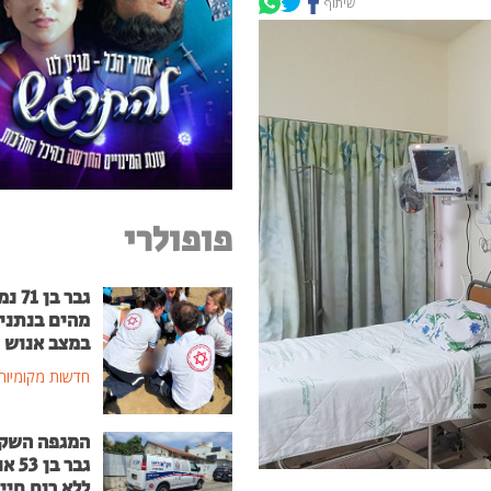
שיתוף
פופולרי
גבר בן
מהים בנתני
במצב אנוש
חדשות מקומיות
המגפה השק
גבר בן
ללא רוח חיי