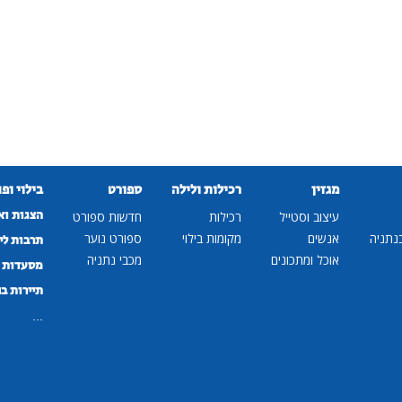
מגזין
רכילות ולילה
ספורט
בילוי ופ
הצגות וא
עיצוב וסטייל
רכילות
חדשות ספורט
נתניה
אנשים
מקומות בילוי
ספורט נוער
תרבות לי
אוכל ומתכונים
מכבי נתניה
מסעדות ב
תיירות ב
...