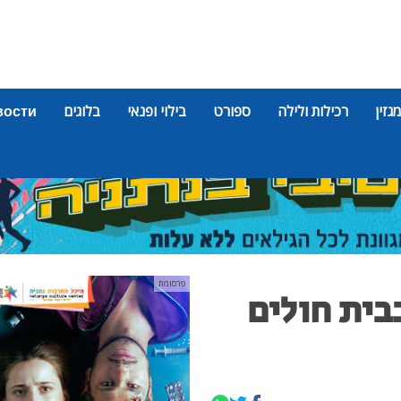
מגזין
רכילות ולילה
ספורט
בילוי ופנאי
בלוגים
вости
פרסומת
 בבית חולים