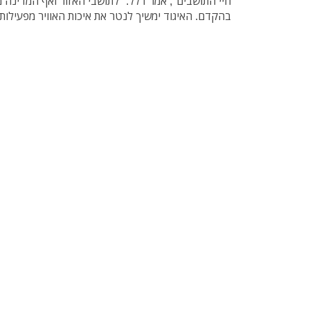
חיי התושבים", אמר דלל. "לתושבי האזור ואף המדינה 
בהקדם. האיגוד ימשיך לנטר את איכות האוויר מפעילות