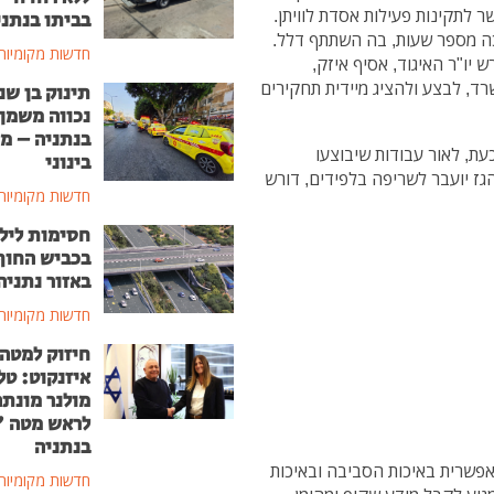
 לתקינות פעילות אסדת לוויתן.
בביתו בנתני
כה מספר שעות, בה השתתף דלל.
חדשות מקומיות
 יו"ר האיגוד, אסיף איזק,
ד, לבצע ולהציג מיידית תחקירים
תינוק בן שנ
נכווה משמן
בנתניה – מ
עת, לאור עבודות שיבוצעו
בינוני
ז יועבר לשריפה בלפידים, דורש
חדשות מקומיות
חסימות ליל
בכביש החוף
באזור נתניה
חדשות מקומיות
חיזוק למטה
איזנקוט: טל
מולנר מונת
לראש מטה 
בנתניה
 אפשרית באיכות הסביבה ובאיכות
חדשות מקומיות