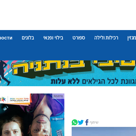
מגזין
רכילות ולילה
ספורט
בילוי ופנאי
בלוגים
вости
פרסומת
שיתוף