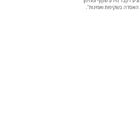
מגיע לקבל מידע שקוף ומהימן
 האסדה בשקיפות ואמינות".