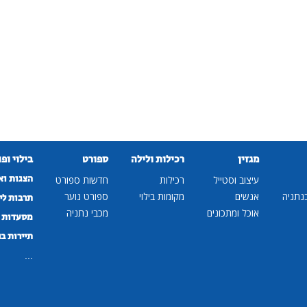
מגזין
רכילות ולילה
ספורט
בילוי ופ
הצגות וא
עיצוב וסטייל
רכילות
חדשות ספורט
נתניה
אנשים
מקומות בילוי
ספורט נוער
תרבות לי
אוכל ומתכונים
מכבי נתניה
מסעדות ב
תיירות ב
...