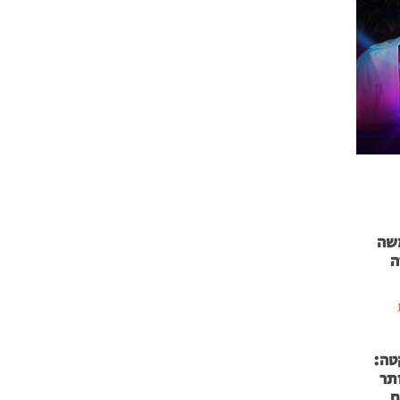
 71 נמשה
ה
טה:
 53 אותר
ם