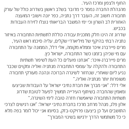
החוף ולצפון ומרכז העיר.
מהנהלת החברה נמסר כי מדובר בשלב ראשון בשדרוג כולל של עורק
תחבורה חשוב זה, העובר דרך נתניה, כפר יונה וישובי המועצה
האזורית לב השרון וכי ימי המשבר הבריאותי נוצלו לזירוז העבודות
בכביש.
שדרוג זה הינו חלק מתכנית עבודה כוללת לתשתיות התחבורה באיזור
נתניה רבתי בהיקף של מיליארדי שקלים, עליה סיכמו ראש העיר,
מרים פיירברג איכר וממלא מקומה, אלי דלל, הממונה על התחבורה
עם מי שכיהן בזמנו כשר התחבורה, ישראל כץ.
מרים פיירברג-איכר: "אנחנו פועלים כל העת לשיפור תשתיות
התחבורה ולהקלה על עומסי התחבורה מנתניה ואליה ומקוים שכבר
נגיע ליום שאחרי, שנחזור לשיגרה הברוכה ונהנה מעורקי תחבורה
משופרות יותר מנתניה ואליה."
אלי דלל: "אני מברך את חברת נתיבי ישראל על העבודות שביצעו
ומאמין שהחברה בשיתוף העירייה תמשיך לפעול לטובת שדרוג
תשתיות התחבורה שיאפשרו חזרה טובה לימי השיגרה."
אלון פלג, מנהל מרחב מרכז בחברת נתיבי ישראל: "אנו רגישים לצרכי
התושבים ועל כן ביצענו פרויקט-בזק, בסיומו אני יכול לומר בפה מלא
כי כל משתמשי הדרך ירגישו בשינוי המבורך"