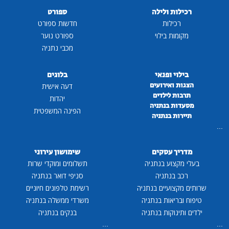
רכילות ולילה
ספורט
רכילות
חדשות ספורט
מקומות בילוי
ספורט נוער
מכבי נתניה
בילוי ופנאי
בלוגים
הצגות ואירועים
דעה אישית
תרבות לילדים
יהדות
מסעדות בנתניה
הפינה המשפטית
תיירות בנתניה
...
מדריך עסקים
שימושון עירוני
בעלי מקצוע בנתניה
תשלומים ומוקדי שרות
רכב בנתניה
סניפי דואר בנתניה
שרותים מקצועיים בנתניה
רשימת טלפונים חיוניים
טיפוח ובריאות בנתניה
משרדי ממשלה בנתניה
ילדים ותינוקות בנתניה
בנקים בנתניה
...
...