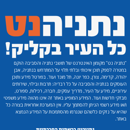
"נתניה נט"
מקומון האינטרנט של תושבי נתניה והסביבה הוקם
במטרה לספק תוכן איכותי ובלתי תלוי על המתרחש בנתניה, אבן
יהודה, קדימה, צורן, כפר יונה, תל מונד ועוד. בפורטל מידע ותוכן
העוסקים בנתניה והסביבה על כל רבדיה: תרבות ובילוי, שירותים
עירוניים, מידע על העיר, מדריך עסקים, חברה, רכילות, ספורט,
מבזקי חדשות ועוד. המידע המופיע באתר זה אינו מהווה מידע משפטי
ו/או מידע רשמי הניתן להסתמך עליו. אין המערכת אחראית בצורה כל
שהיא על נזקים כלשהם שנגרמו מהסתמכות על המידע הנמצא
באתר.
נתניהנט ברשתות החברתיות