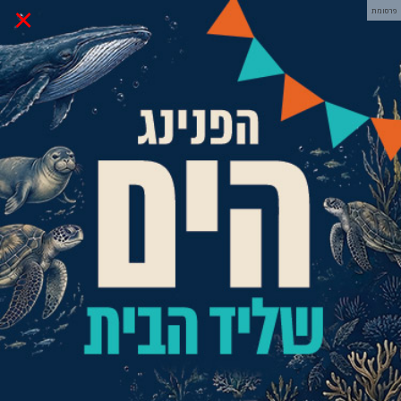
×
פרסומת