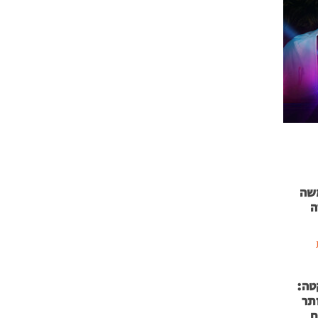
 71 נמשה
ה
טה:
 53 אותר
ם