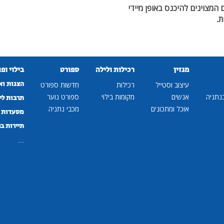
מצוינים להיכנס באופן מיידי
ת.
מגזין
רכילות ולילה
ספורט
בילוי ופ
הצגות וא
עיצוב וסטייל
רכילות
חדשות ספורט
נתניה
אנשים
מקומות בילוי
ספורט נוער
תרבות לי
אוכל ומתכונים
מכבי נתניה
מסעדות ב
תיירות ב
...