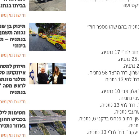
בביתו בנתני
קט ועוד
חדשות מקומיות
תינוק בן שנ
תניה בהם שהו מספר חולי
נכווה משמן
בנתניה – מ
בינוני
חדשות מקומיות
חיזוק למטה
איזנקוט: טל
מולנר מונת
לראש מטה 
בנתניה
חדשות מקומיות
חסימות ליל
בכביש החוף
באזור נתניה
חדשות מקומיות