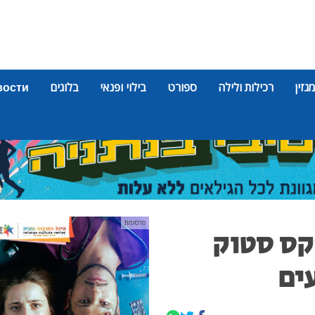
מגזין
רכילות ולילה
ספורט
בילוי ופנאי
בלוגים
вости
פרסומת
קס סטוק
עים