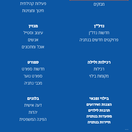
פעילות קהילתית
מבזקים
חינוך ומצוינות
נדל"ן
מגזין
חדשות נדל"ן
עיצוב וסטייל
פרויקטים חדשים בנתניה
אנשים
אוכל ומתכונים
רכילות ולילה
ספורט
רכילות
חדשות ספורט
מקומות בילוי
ספורט נוער
מכבי נתניה
בילוי ופנאי
בלוגים
הצגות ואירועים
דעה אישית
תרבות לילדים
יהדות
מסעדות בנתניה
הפינה המשפטית
תיירות בנתניה
...