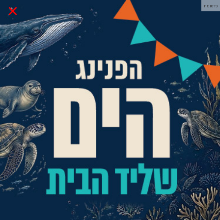
×
פרסומת