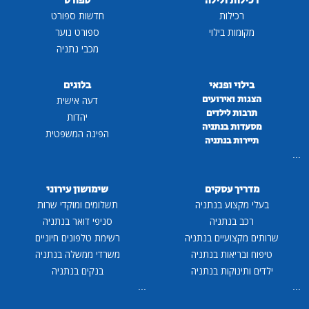
רכילות ולילה
ספורט
רכילות
חדשות ספורט
מקומות בילוי
ספורט נוער
מכבי נתניה
בילוי ופנאי
בלוגים
הצגות ואירועים
דעה אישית
תרבות לילדים
יהדות
מסעדות בנתניה
הפינה המשפטית
תיירות בנתניה
...
מדריך עסקים
שימושון עירוני
בעלי מקצוע בנתניה
תשלומים ומוקדי שרות
רכב בנתניה
סניפי דואר בנתניה
שרותים מקצועיים בנתניה
רשימת טלפונים חיוניים
טיפוח ובריאות בנתניה
משרדי ממשלה בנתניה
ילדים ותינוקות בנתניה
בנקים בנתניה
...
...