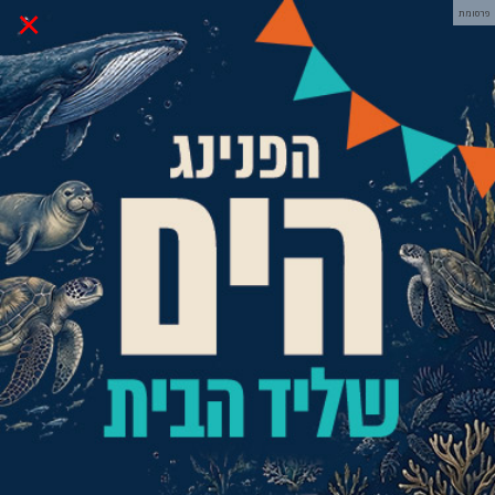
×
פרסומת