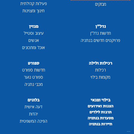
פעילות קהילתית
מבזקים
חינוך ומצוינות
נדל"ן
מגזין
חדשות נדל"ן
עיצוב וסטייל
פרויקטים חדשים בנתניה
אנשים
אוכל ומתכונים
רכילות ולילה
ספורט
רכילות
חדשות ספורט
מקומות בילוי
ספורט נוער
מכבי נתניה
בילוי ופנאי
בלוגים
הצגות ואירועים
דעה אישית
תרבות לילדים
יהדות
מסעדות בנתניה
הפינה המשפטית
תיירות בנתניה
...