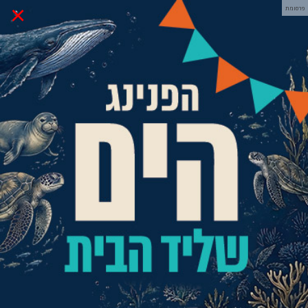
×
פרסומת