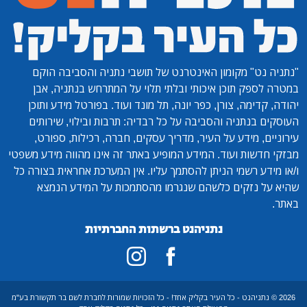
"נתניה נט"
מקומון האינטרנט של תושבי נתניה והסביבה הוקם
במטרה לספק תוכן איכותי ובלתי תלוי על המתרחש בנתניה, אבן
יהודה, קדימה, צורן, כפר יונה, תל מונד ועוד. בפורטל מידע ותוכן
העוסקים בנתניה והסביבה על כל רבדיה: תרבות ובילוי, שירותים
עירוניים, מידע על העיר, מדריך עסקים, חברה, רכילות, ספורט,
מבזקי חדשות ועוד. המידע המופיע באתר זה אינו מהווה מידע משפטי
ו/או מידע רשמי הניתן להסתמך עליו. אין המערכת אחראית בצורה כל
שהיא על נזקים כלשהם שנגרמו מהסתמכות על המידע הנמצא
באתר.
נתניהנט ברשתות החברתיות
2026 © נתניהנט - כל העיר בקליק אחד! - כל הזכויות שמורות לחברת לשם בר תקשורת בע"מ