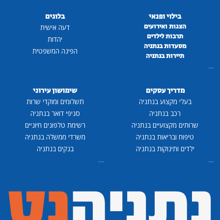
בילוי ופנאי
בלוגים
הצגות ואירועים
דעה אישית
תרבות לילדים
יהדות
מסעדות בנתניה
הפינה המשפטית
תיירות בנתניה
...
מדריך עסקים
שימושון עירוני
בעלי מקצוע בנתניה
תשלומים ומוקדי שרות
רכב בנתניה
סניפי דואר בנתניה
שרותים מקצועיים בנתניה
רשימת טלפונים חיוניים
טיפוח ובריאות בנתניה
משרדי ממשלה בנתניה
ילדים ותינוקות בנתניה
בנקים בנתניה
...
...