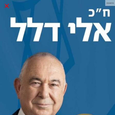
×
פרסומת