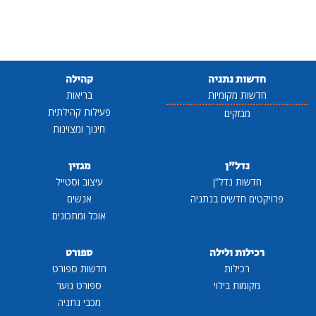
חדשות נתניה
קהילה
חדשות מקומיות
בריאות
פעילות קהילתית
מבזקים
חינוך ומצוינות
נדל"ן
מגזין
חדשות נדל"ן
עיצוב וסטייל
פרויקטים חדשים בנתניה
אנשים
אוכל ומתכונים
רכילות ולילה
ספורט
רכילות
חדשות ספורט
מקומות בילוי
ספורט נוער
מכבי נתניה