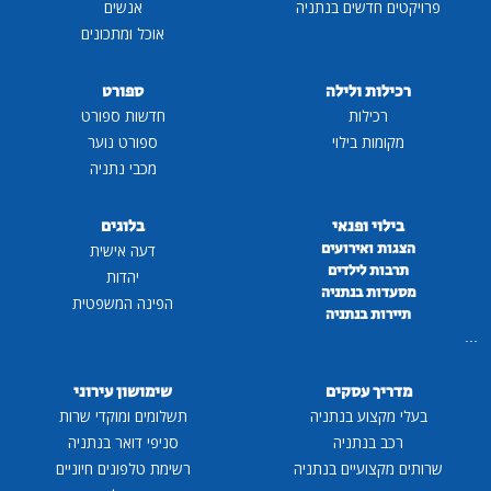
פרויקטים חדשים בנתניה
אנשים
אוכל ומתכונים
רכילות ולילה
ספורט
רכילות
חדשות ספורט
מקומות בילוי
ספורט נוער
מכבי נתניה
בילוי ופנאי
בלוגים
הצגות ואירועים
דעה אישית
תרבות לילדים
יהדות
מסעדות בנתניה
הפינה המשפטית
תיירות בנתניה
...
מדריך עסקים
שימושון עירוני
בעלי מקצוע בנתניה
תשלומים ומוקדי שרות
רכב בנתניה
סניפי דואר בנתניה
שרותים מקצועיים בנתניה
רשימת טלפונים חיוניים