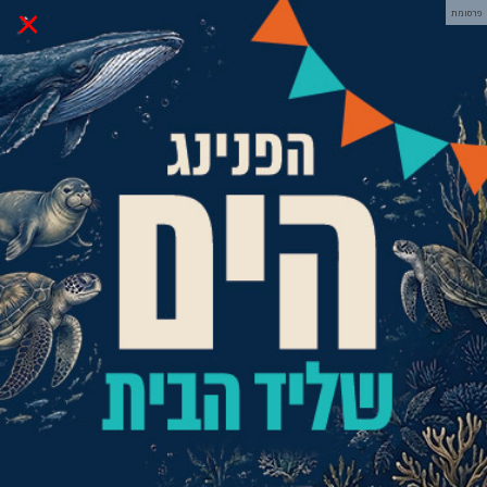
×
פרסומת