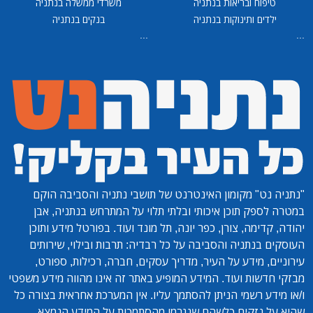
טיפוח ובריאות בנתניה
משרדי ממשלה בנתניה
ילדים ותינוקות בנתניה
בנקים בנתניה
...
...
"נתניה נט"
מקומון האינטרנט של תושבי נתניה והסביבה הוקם
במטרה לספק תוכן איכותי ובלתי תלוי על המתרחש בנתניה, אבן
יהודה, קדימה, צורן, כפר יונה, תל מונד ועוד. בפורטל מידע ותוכן
העוסקים בנתניה והסביבה על כל רבדיה: תרבות ובילוי, שירותים
עירוניים, מידע על העיר, מדריך עסקים, חברה, רכילות, ספורט,
מבזקי חדשות ועוד. המידע המופיע באתר זה אינו מהווה מידע משפטי
ו/או מידע רשמי הניתן להסתמך עליו. אין המערכת אחראית בצורה כל
שהיא על נזקים כלשהם שנגרמו מהסתמכות על המידע הנמצא