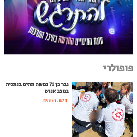
פופולרי
גבר בן 71 נמשה מהים בנתניה
במצב אנוש
חדשות מקומיות