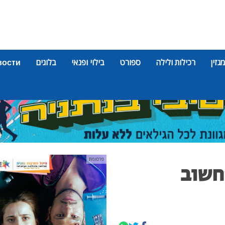
מגזין
רכילות ולילה
ספורט
בילוי ופנאי
בלוגים
вости
פרסומת
חשוב