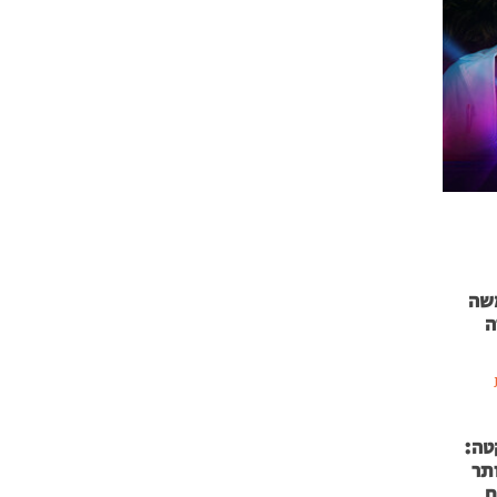
 71 נמשה
ה
טה:
 53 אותר
ם