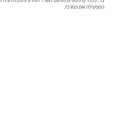
בר; נכבדים נוספים מטעם משרד המדע והטכנולוגיה ו
המפעילה את המרכז.