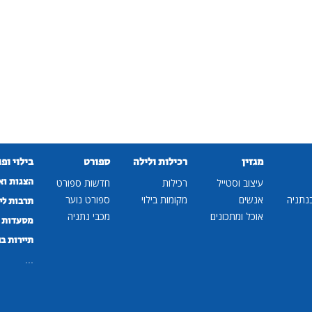
מגזין
רכילות ולילה
ספורט
בילוי ופ
הצגות וא
עיצוב וסטייל
רכילות
חדשות ספורט
נתניה
אנשים
מקומות בילוי
ספורט נוער
תרבות לי
אוכל ומתכונים
מכבי נתניה
מסעדות ב
תיירות ב
...