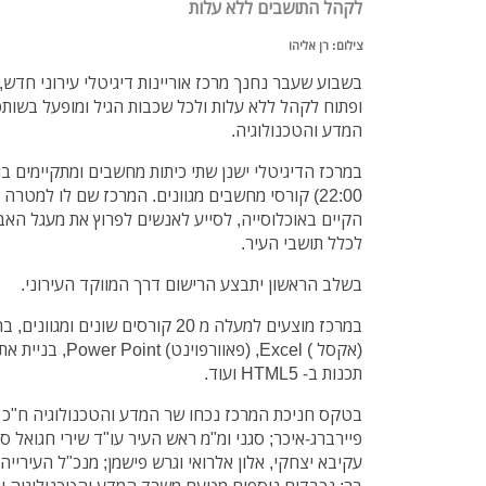
לקהל התושבים ללא עלות
צילום: רן אליהו
בשבוע שעבר נחנך מרכז אוריינות דיגיטלי עירוני חדש,
ופתוח לקהל ללא עלות ולכל שכבות הגיל ומופעל בשותפו
המדע והטכנולוגיה.
22:00) קורסי מחשבים מגוונים. המרכז שם לו למט
הקיים באוכלוסייה, לסייע לאנשים לפרוץ את מעגל ה
לכלל תושבי העיר.
בשלב הראשון יתבצע הרישום דרך המווקד העירוני.
תכנות ב- HTML5 ועוד.
בטקס חניכת המרכז נכחו שר המדע והטכנולוגיה ח"כ א
פיירברג-איכר; סגני ומ"מ ראש העיר עו"ד שירי חגואל סי
עקיבא יצחקי, אלון אלרואי וגרש פישמן; מנכ"ל העירייה