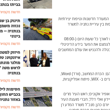
בביתו בנתני
חדשות מקומיות
 המעודד חדשנות וטיפוח יצירתיות
תינוק בן שנ
ת בין עיריית נתניה למשרד
נכווה משמן
בנתניה – מ
בינוני
במרכז הדיגיטלי ישנן שתי כיתות מחשבים ומתקיימים בו לאורך כל שעות היום (08:00-
חדשות מקומיות
רה לצמצם את הפער בידע הדיגיטלי
אבטלה ולהנגיש את עולם המחשבים
חיזוק למטה
איזנקוט: טל
מולנר מונת
לראש מטה 
בנתניה
במרכז מוצעים למעלה מ 20 קורסים שונים ומגוונים, בהם: הכרת המחשב, (וורד) Word,
(אקסל ) Excel, (פאוורפוינט) Power Point, בניית אתרים ב- WIX, פיתוח אפליקציות,
חדשות מקומיות
חסימות ליל
ופיר אקוניס; ראש העיר מרים
בכביש החוף
באזור נתניה
ידון ואלי דלל; חברי מועצת העיר
 יורם כהן; מנכ"ל משרד המדע רן
חדשות מקומיות