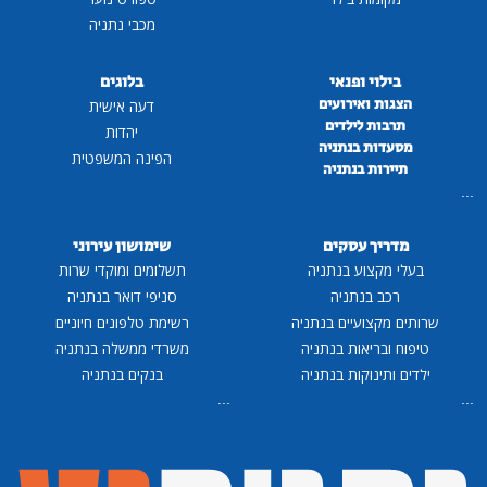
מכבי נתניה
בילוי ופנאי
בלוגים
הצגות ואירועים
דעה אישית
תרבות לילדים
יהדות
מסעדות בנתניה
הפינה המשפטית
תיירות בנתניה
...
מדריך עסקים
שימושון עירוני
בעלי מקצוע בנתניה
תשלומים ומוקדי שרות
רכב בנתניה
סניפי דואר בנתניה
שרותים מקצועיים בנתניה
רשימת טלפונים חיוניים
טיפוח ובריאות בנתניה
משרדי ממשלה בנתניה
ילדים ותינוקות בנתניה
בנקים בנתניה
...
...