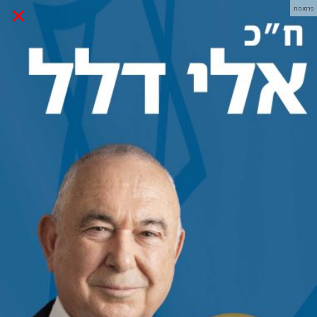
×
פרסומת