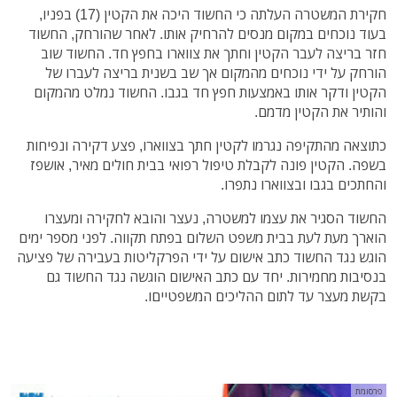
חקירת המשטרה העלתה כי החשוד היכה את הקטין (17) בפניו,
בעוד נוכחים במקום מנסים להרחיק אותו. לאחר שהורחק, החשוד
חזר בריצה לעבר הקטין וחתך את צווארו בחפץ חד. החשוד שוב
הורחק על ידי נוכחים מהמקום אך שב בשנית בריצה לעברו של
הקטין ודקר אותו באמצעות חפץ חד בגבו. החשוד נמלט מהמקום
והותיר את הקטין מדמם.
כתוצאה מהתקיפה נגרמו לקטין חתך בצווארו, פצע דקירה ונפיחות
בשפה. הקטין פונה לקבלת טיפול רפואי בבית חולים מאיר, אושפז
והחתכים בגבו ובצווארו נתפרו.
החשוד הסגיר את עצמו למשטרה, נעצר והובא לחקירה ומעצרו
הוארך מעת לעת בבית משפט השלום בפתח תקווה. לפני מספר ימים
הוגש נגד החשוד כתב אישום על ידי הפרקליטות בעבירה של פציעה
בנסיבות מחמירות. יחד עם כתב האישום הוגשה נגד החשוד גם
בקשת מעצר עד לתום ההליכים המשפטייםו.
פרסומת