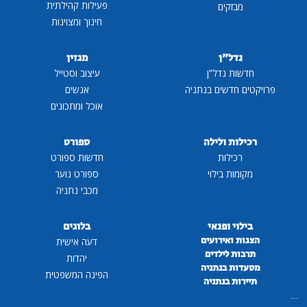
פעילות קהילתית
מבזקים
חינוך ומצוינות
נדל"ן
מגזין
חדשות נדל"ן
עיצוב וסטייל
פרויקטים חדשים בנתניה
אנשים
אוכל ומתכונים
רכילות ולילה
ספורט
רכילות
חדשות ספורט
מקומות בילוי
ספורט נוער
מכבי נתניה
בילוי ופנאי
בלוגים
הצגות ואירועים
דעה אישית
תרבות לילדים
יהדות
מסעדות בנתניה
הפינה המשפטית
תיירות בנתניה
...