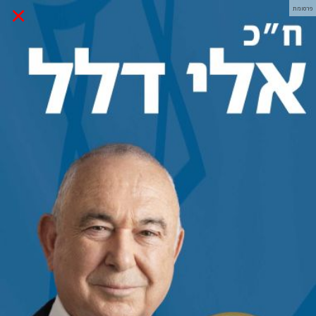
×
פרסומת