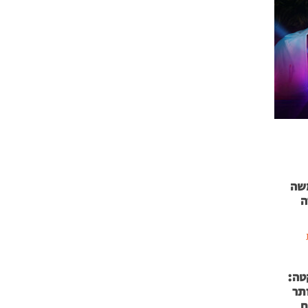
 71 נמשה
ה
טה:
 53 אותר
ם