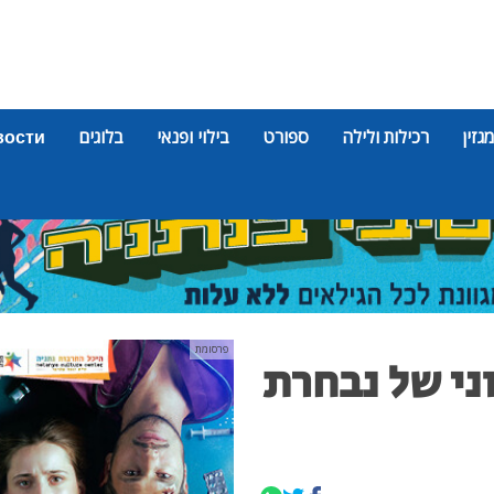
מגזין
רכילות ולילה
ספורט
בילוי ופנאי
בלוגים
вости
פרסומת
ני של נבחרת