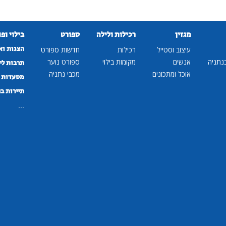
מגזין
רכילות ולילה
ספורט
בילוי ופ
הצגות וא
עיצוב וסטייל
רכילות
חדשות ספורט
נתניה
אנשים
מקומות בילוי
ספורט נוער
תרבות לי
אוכל ומתכונים
מכבי נתניה
מסעדות ב
תיירות ב
...