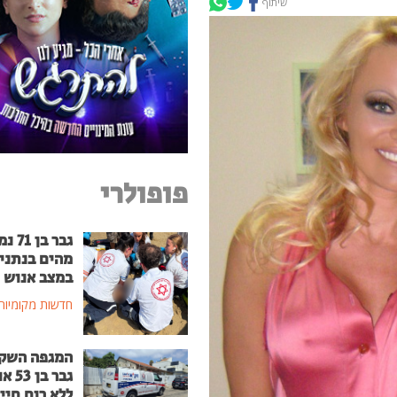
שיתוף
פופולרי
גבר בן
מהים בנתני
במצב אנוש
חדשות מקומיות
המגפה השק
גבר בן
ללא רוח חיי