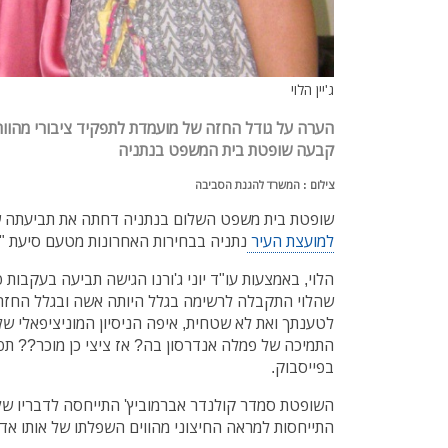
ג'יין הלוי
הערה על גודל החזה של מועמדת לתפקיד ציבורי מהווה 
קבעה שופטת בית המשפט בנתניה
צילום : המשרד להגנת הסביבה
שופטת בית משפט השלום בנתניה דחתה את תביעתה 
למועצת העיר
נתניה בבחירות האחרונות מטעם סיעת "נתנ
הלוי, באמצעות עו"ד יוני ג'ורנו הגישה תביעה בעקבות 
שהלוי התקבלה לרשימה בגלל היותה אשה ובגלל החזה
לטענתך ואת לא שטחית, איפה הניסיון המוניציפאלי
התמיכה של פמלה אנדרסון בה? אז ציצי כן מוכר?? תפ
בפייסבוק.
השופטת סמדר קולנדר אברמוביץ' התייחסה לדבריו של ה
התייחסות למראה החיצוני מהווים השפלתו של אותו אד