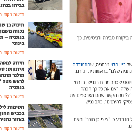
בביתו בנתני
חדשות מקומיות
תינוק בן שנ
נכווה משמן
בנתניה – מ
ביקורת סבירה ולגיטימית. כך
בינוני
חדשות מקומיות
חיזוק למטה
של
ג'יין הלוי
מנתניה, ש
התמודדה
איזנקוט: טל
יה שלנו" בראשות יוני ג'ורנו.
מולנר מונת
לראש מטה 
פוסט שכתב מר דוד גניש, בו רמז
בנתניה
 שלה. "אם את כל כך חכמה
 שלה? מה הקשר שהם מפרסמים את
חדשות מקומיות
סיקי להיתמם". כתב גניש
חסימות ליל
בכביש החוף
באזור נתניה
נתבע כי "ציצי כן מוכר" והאם
ם.
חדשות מקומיות