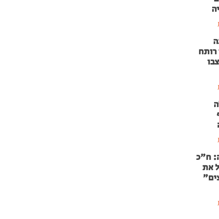
ה
ה
 רותח
צבו
ה
: ח"כ
ל את
ים"