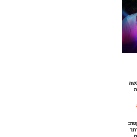
 71 נמשה
ה
טה:
 53 אותר
ם