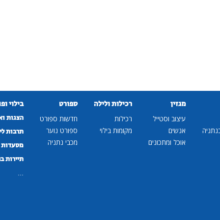
מגזין
רכילות ולילה
ספורט
בילוי ופ
הצגות וא
עיצוב וסטייל
רכילות
חדשות ספורט
נתניה
אנשים
מקומות בילוי
ספורט נוער
תרבות לי
אוכל ומתכונים
מכבי נתניה
מסעדות ב
תיירות ב
...