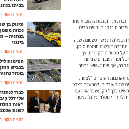
בביתו בנתני
חדשות מקומיות
ם חברת אגד תעבורה תשבות מחר
תינוק בן שנ
ציבורית בנתניה וקווים רבים
נכווה משמן
בנתניה – מ
ה במו"מ הנמשך כשמונה שנה
בינוני
החברה דורשים תוספת סיכון.
חדשות מקומיות
 על הפערים הקיימים, אך
ל ועד העובדים שביתה
חסימות ליל
צד ההנהלה, אך זאת לשווא" נמסר
בכביש החוף
באזור נתניה
התארגנות העובדים "לצערנו
חדשות מקומיות
 של העובדים, להתעלם מצרכי
השיגו בכך? רק משבר אמון עם
כבוד לנתניה
 ולחזור למסלול מו"מ" נמסר
אלי דלל קיב
"אות החלוצ
לשנת 2026
חדשות מקומיות