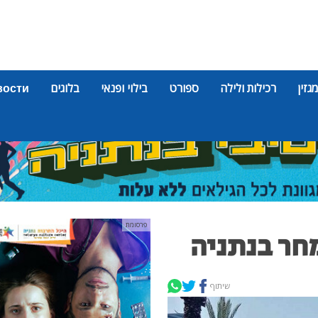
מגזין
רכילות ולילה
ספורט
בילוי ופנאי
בלוגים
вости
פרסומת
חר בנתניה
שיתוף