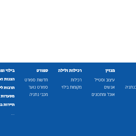
מגזין
רכילות ולילה
ספורט
בילוי ופ
הצגות וא
עיצוב וסטייל
רכילות
חדשות ספורט
נתניה
אנשים
מקומות בילוי
ספורט נוער
תרבות לי
אוכל ומתכונים
מכבי נתניה
מסעדות ב
תיירות ב
...