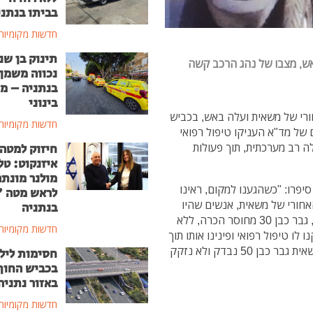
בביתו בנתני
חדשות מקומיות
תינוק בן שנ
נכווה משמן
בנתניה – מ
בינוני
לקה האחורי של משאית ועלה באש, בכביש
חדשות מקומיות
ם של מד"א העניקו טיפול רפואי
3 במצב אנוש עם חבלה רב מערכתית, תוך פעולות
חיזוק למטה
איזנקוט: טל
מולנר מונת
יפרו: "כשהגענו למקום, ראינו
לראש מטה 
ורי של משאית, אנשים שהיו
בנתניה
עדים לתאונה הספיקו לחלץ מהרכב לפני שנשרף כליל, גבר כבן 30 מחוסר הכרה, ללא
חדשות מקומיות
ו טיפול רפואי ופינינו אותו תוך
פעולות החייאה לבית החולים, כשמצבו קריטי. נהג המשאית גבר כבן 50 נבדק ולא נזקק
חסימות ליל
בכביש החוף
באזור נתניה
חדשות מקומיות