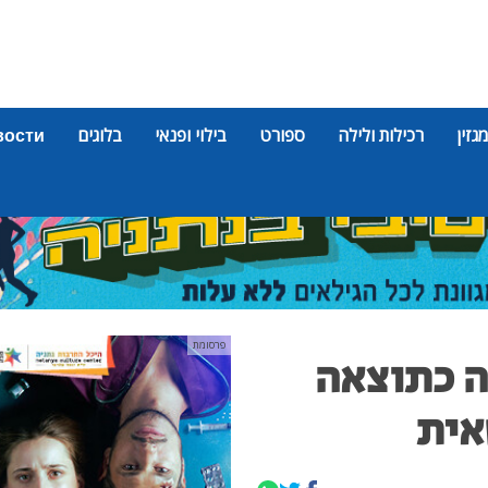
מגזין
רכילות ולילה
ספורט
בילוי ופנאי
בלוגים
вости
פרסומת
ה כתוצאה
אית