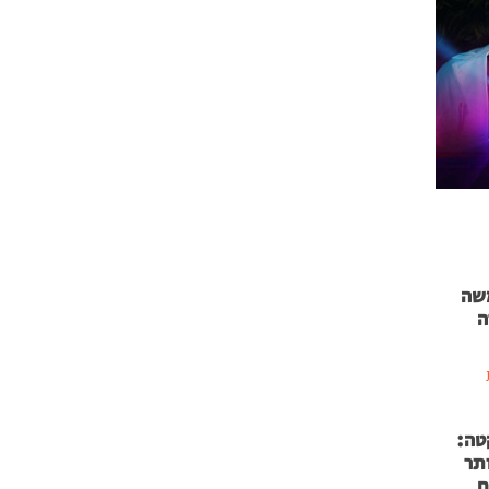
 71 נמשה
ה
טה:
 53 אותר
ם