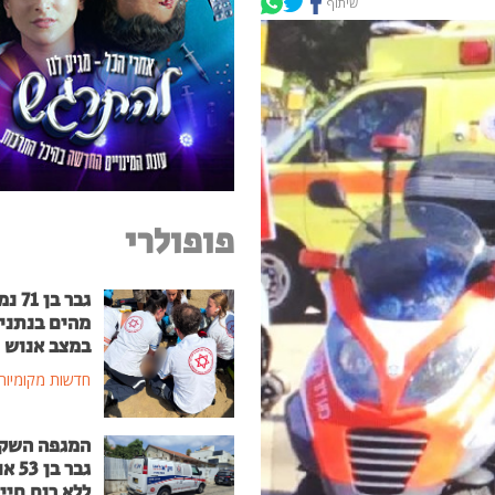
שיתוף
פופולרי
גבר בן
מהים בנתני
במצב אנוש
חדשות מקומיות
המגפה השק
גבר בן
ללא רוח חיי