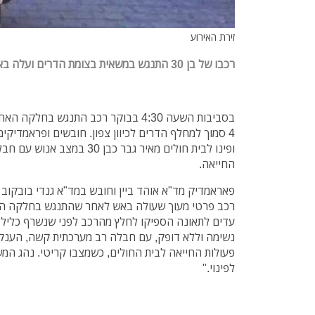
זירת האירוע
רכבו של בן 30 התנגש במשאית בצומת הדרים ועלה באש, מצבו של נהג הרכב קשה
בסביבות השעה 4:30 בבוקר רכב התנגש בח
4 סמוך למחלף הדרים לכיוון צפון. חובשים ופראמדיקי
ופינו לבית חולים מאיר גבר כבן 0
החייאה.
פאראמדיק מד"א אוהד ביין וחובש במד"א גנדי בובקוב ס
רכב פרטי מעוך שעולה באש לאחר שהתנגש בחלקה האח
נשימה וללא דופק, עם חבלה רב מערכתית קשה, הענקנו ל
לפינוי."