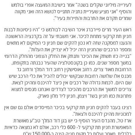
לעירייה מיליוני שקלים בשנה" אמר בישיבת המועצה אפרי בולמש
והוסיף "אני מציע שעיריית נתניה תתגייס לנושא הזה ואני מקווה
שמרים תקדם את התרבות והתיירות בעיר".
ראש העיר מרים פיירברג איכר השיבה לבולמש כי "היו ניסיונות לבנות
חניון תת קרקעי מתחת לכיכר. אני חשבתי על זה בקדנציה הראשונה
והגענו למסקנה שזה לא נכון להקים שם חניון כי המיקום לא מתאים
ומספר הרכבים שהחניון הזה יכיל לא יצדיק את העלות".
"בנייה כזו תשתק את הכיכר ותנתק את החלק הצפוני מהחלק הדרומי
במשך מספר שנים. כמו כן בקונסטלציה שהעיר נבנתה בתקופתו,
הרחובות מאוד צרים. רחוב אוסישקין רחוב דוד המלך ורחוב גד
מכנס אלו שלושה רחובות שבקושי יכולים להכיל את כלי הרכב שיש
שם היום. לכמות גדולה של רכבים אין כיצד להיכנס ומהיכן לצאת.
צריכים למשוך את הרכבים מהכיכר לצדדים ואנחנו מנסים למצוא
פתרונות כמו חניון בשד' ויצמן, חניון ליד מלון פארק.
רצינו בעבר להקים חניון תת קרקעי בכיכר המייסדים אולם גם שם אין
למכוניות מהיכן להיכנס ולצאת".
ארז טל, מהנדס העיר הוסיף כי יש בגן דוד המלך טב"ע מאושרת
המאפשרת חניון תת קרקעי ל- 600 כלי רכב, אולם לא נמצאה כדאיות
כלכלית, מאחר ועלות כל מקום חניה הינה כ-150,000 ש"ח