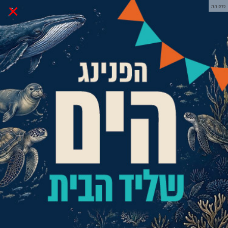
×
פרסומת