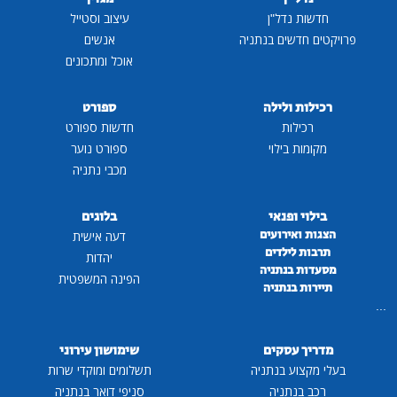
חדשות נדל"ן
עיצוב וסטייל
פרויקטים חדשים בנתניה
אנשים
אוכל ומתכונים
רכילות ולילה
ספורט
רכילות
חדשות ספורט
מקומות בילוי
ספורט נוער
מכבי נתניה
בילוי ופנאי
בלוגים
הצגות ואירועים
דעה אישית
תרבות לילדים
יהדות
מסעדות בנתניה
הפינה המשפטית
תיירות בנתניה
...
מדריך עסקים
שימושון עירוני
בעלי מקצוע בנתניה
תשלומים ומוקדי שרות
רכב בנתניה
סניפי דואר בנתניה