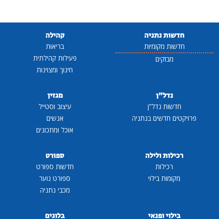
חדשות נתניה
קהילה
חדשות מקומיות
בריאות
פעילות קהילתית
מבזקים
חינוך ומצוינות
נדל"ן
מגזין
חדשות נדל"ן
עיצוב וסטייל
פרויקטים חדשים בנתניה
אנשים
אוכל ומתכונים
רכילות ולילה
ספורט
רכילות
חדשות ספורט
מקומות בילוי
ספורט נוער
מכבי נתניה
בילוי ופנאי
בלוגים