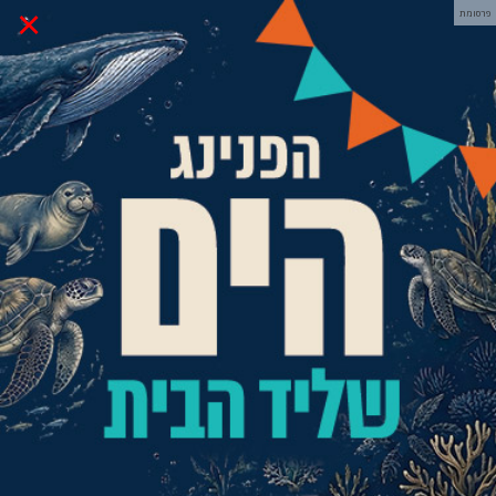
×
פרסומת