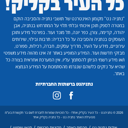
"נתניה נט"
מקומון האינטרנט של תושבי נתניה והסביבה הוקם
במטרה לספק תוכן איכותי ובלתי תלוי על המתרחש בנתניה, אבן
יהודה, קדימה, צורן, כפר יונה, תל מונד ועוד. בפורטל מידע ותוכן
העוסקים בנתניה והסביבה על כל רבדיה: תרבות ובילוי, שירותים
עירוניים, מידע על העיר, מדריך עסקים, חברה, רכילות, ספורט,
מבזקי חדשות ועוד. המידע המופיע באתר זה אינו מהווה מידע משפטי
ו/או מידע רשמי הניתן להסתמך עליו. אין המערכת אחראית בצורה כל
שהיא על נזקים כלשהם שנגרמו מהסתמכות על המידע הנמצא
באתר.
נתניהנט ברשתות החברתיות
2026 © נתניהנט - כל העיר בקליק אחד! - כל הזכויות שמורות לחברת לשם בר תקשורת בע"מ
מפעילת האתר נתניה נט - כל נתניה בקליק אחד
/
/
/
/
אודות נתניה נט
פרסום באתר
מדיניות פרטיות
תנאי שימוש