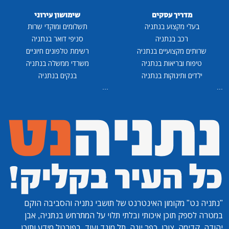
מדריך עסקים
שימושון עירוני
בעלי מקצוע בנתניה
תשלומים ומוקדי שרות
רכב בנתניה
סניפי דואר בנתניה
שרותים מקצועיים בנתניה
רשימת טלפונים חיוניים
טיפוח ובריאות בנתניה
משרדי ממשלה בנתניה
ילדים ותינוקות בנתניה
בנקים בנתניה
...
...
"נתניה נט"
מקומון האינטרנט של תושבי נתניה והסביבה הוקם
במטרה לספק תוכן איכותי ובלתי תלוי על המתרחש בנתניה, אבן
יהודה, קדימה, צורן, כפר יונה, תל מונד ועוד. בפורטל מידע ותוכן