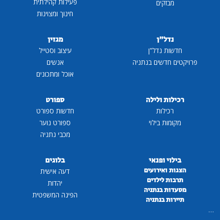
פעילות קהילתית
מבזקים
חינוך ומצוינות
נדל"ן
מגזין
חדשות נדל"ן
עיצוב וסטייל
פרויקטים חדשים בנתניה
אנשים
אוכל ומתכונים
רכילות ולילה
ספורט
רכילות
חדשות ספורט
מקומות בילוי
ספורט נוער
מכבי נתניה
בילוי ופנאי
בלוגים
הצגות ואירועים
דעה אישית
תרבות לילדים
יהדות
מסעדות בנתניה
הפינה המשפטית
תיירות בנתניה
...