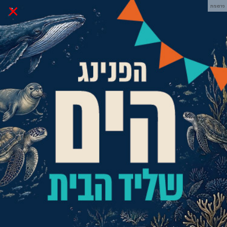
×
פרסומת