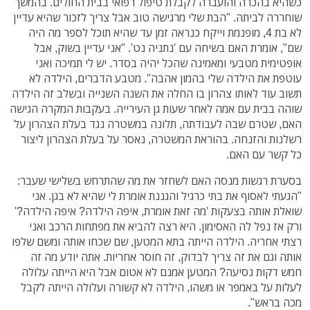
כשהיא בהכרה והועברה לקבלת טיפול רפואי בבית החולים. בהמשך
שוחררה לביתה. "הבת שלי מרגישה טוב אבל צריך לזכור שהיא עדיין
לא בת 4, מופנמת וייקח כנראה זמן עד שהיא תוכל לספר מה היה
שם", אומרת האם בשיחה עם 'נתניה נט'. "אני עדיין בשוק, אבל
אופטימית מטבעי ומאמינה שהכל יהיה בסדר. יש לי תמיכה ואני
עוטפת את הילדה שלי בהמון אהבה". מטבע הדברים, הילדה לא
תשוב עוד לאותו צהרון בו החלה את השנה השנייה ובשלב זה הילדה
שוהה בבית עם אמה לאחר שעות גן העירייה. בעקבות המקרה הגישה
האם, שטרם שבה לעבודתה, תלונה במשטרה נגד בעלת הצהרון על
רשלנות והזנחה. בהוראת המשטרה, נאסר על בעלת הצהרון ליצור
כל קשר עם האם.
בסערת רגשות מנסה האם לשחזר את מה שהתרחש בשלישי שעבר:
"הגעתי לאסוף את בתי כרגיל והגננת אומרת לי שהיא לא בגן. אני
שואלת אותה בצעקות 'מה זאת אומרת, איפה הילדה? איפה הילדה?'
ורק אז נפל לה האסימון. היא רצה להביא את מפתחות הרכב ואני
רצתי אחריה. הילדה הייתה בתא המטען, שם שכחו אותה ומשם שלפו
אותה וגם את זה צריך לבדוק, זה חוסר אחריות. אתה יודע מה זה
חמש דקות נסיעה? המטען אמנם לא אטום אבל היא הייתה עלולה
לעלות על באמפר או משהו, הילדה לא קשורה ועלולה הייתה לקבל
מכה בראש".