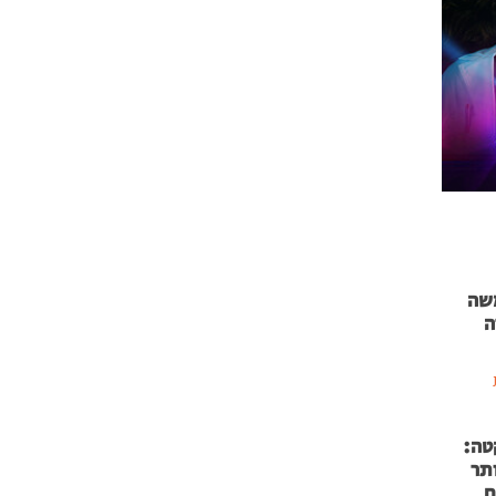
 71 נמשה
ה
טה:
 53 אותר
ם