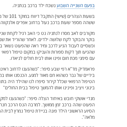
בפעם השנייה השבוע
נשכח ילד ברכב בנתניה.
ששהה מספר שעות ברכב נעול ברחוב אפרים אלנקווה 
מקורבים לאב מסרו לנתניה נט כי האב רגיל לקחת שני 
בוקר והבוקר לקח שלושה ילדים. לאחר שהוריד את שני
וכשסיים לעבוד הגיע לרכב ומיד ראה שהפעוט נשאר בר
שהגיעו תוך דקות ספורות והעניקו במקום טיפול רפואי ל
עם סימני מכת חום ופינו אותו לבית חולים לניאדו.
פראמדיק מד"א רפי שבע סיפר: "כשהגענו לרחוב ראינו
בידיים של גבר כשהוא חם מאוד למגע. הכנסנו אותו במה
הטיפול הרפואי שכלל קירור סיפרו לנו שהילד היה בתו
בינוני ויציב ופינינו אותו להמשך טיפול בבית החולים"
מנדי אושקי חובש באיחוד הצלה סיפר: "כשהגענו למקו
הפעוט שהה ברכב זמן ממושך. למרבה הנס הרכב חנה ב
הסיוע הראשוני הילד פונה בניידת טיפול נמרץ לבית ה
מלאה".