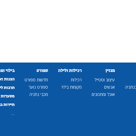
מגזין
רכילות ולילה
ספורט
בילוי ופ
הצגות וא
עיצוב וסטייל
רכילות
חדשות ספורט
נתניה
אנשים
מקומות בילוי
ספורט נוער
תרבות לי
אוכל ומתכונים
מכבי נתניה
מסעדות ב
תיירות ב
...