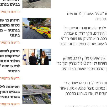
בביתו בנתני
חדשות מקומיות
בשעות הצהרים (שישי) התקבל דיווח במוקד 101 של מד"א על פעוט בן 9 חודשים
בנתניה.
תינוק בן שנ
נכווה משמן
ילדים למוסדות חינוכיים בכל
בנתניה – מ
 הילדים, הלך למקום עבודתו
בינוני
כב. הוא הזעיק את צוותי מד"א
חדשות מקומיות
פעוט, שהיה במצב בינוני ויציב
חיזוק למטה
איזנקוט: טל
 את הפעוט מחוץ לרכב מוחזק
מולנר מונת
ירות לניידת טיפול נמרץ ותוך כדי
לראש מטה 
ך הרכב מספר שעות. מצבו היה
בנתניה
חדשות מקומיות
ם סיפרו לנו בני המשפחה כי
חסימות ליל
מקום מוצל ונמנע אסון. לאחר
בכביש החוף
חולים לניאדו כשהוא בהכרה
באזור נתניה
חדשות מקומיות