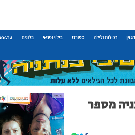
מגזין
רכילות ולילה
ספורט
בילוי ופנאי
בלוגים
вости
פרסומת
ניה מספר