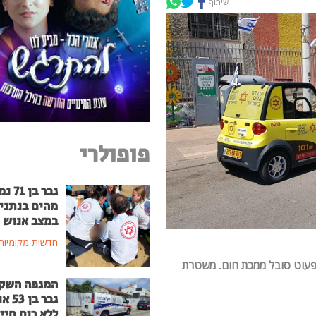
שיתוף
פופולרי
גבר בן
מהים בנתני
במצב אנוש
חדשות מקומיות
יו. הפעוט סובל ממכת חום. משטרת
המגפה השק
גבר בן
ללא רוח חיי