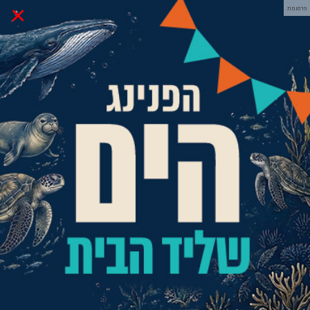
×
פרסומת