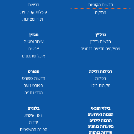
חדשות מקומיות
בריאות
פעילות קהילתית
מבזקים
חינוך ומצוינות
נדל"ן
מגזין
חדשות נדל"ן
עיצוב וסטייל
פרויקטים חדשים בנתניה
אנשים
אוכל ומתכונים
רכילות ולילה
ספורט
רכילות
חדשות ספורט
מקומות בילוי
ספורט נוער
מכבי נתניה
בילוי ופנאי
בלוגים
הצגות ואירועים
דעה אישית
תרבות לילדים
יהדות
מסעדות בנתניה
הפינה המשפטית
תיירות בנתניה