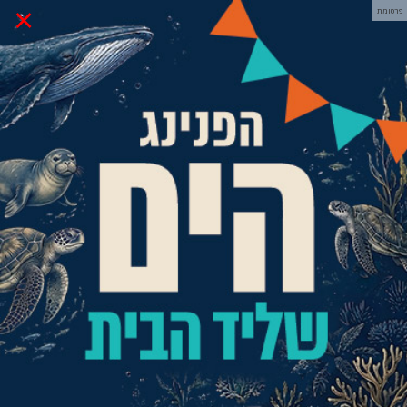
×
פרסומת