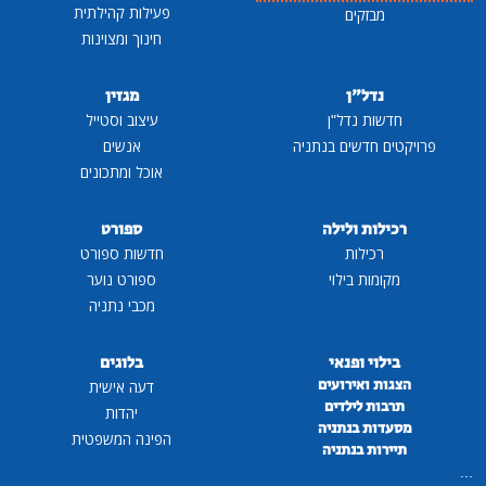
פעילות קהילתית
מבזקים
חינוך ומצוינות
נדל"ן
מגזין
חדשות נדל"ן
עיצוב וסטייל
פרויקטים חדשים בנתניה
אנשים
אוכל ומתכונים
רכילות ולילה
ספורט
רכילות
חדשות ספורט
מקומות בילוי
ספורט נוער
מכבי נתניה
בילוי ופנאי
בלוגים
הצגות ואירועים
דעה אישית
תרבות לילדים
יהדות
מסעדות בנתניה
הפינה המשפטית
תיירות בנתניה
...