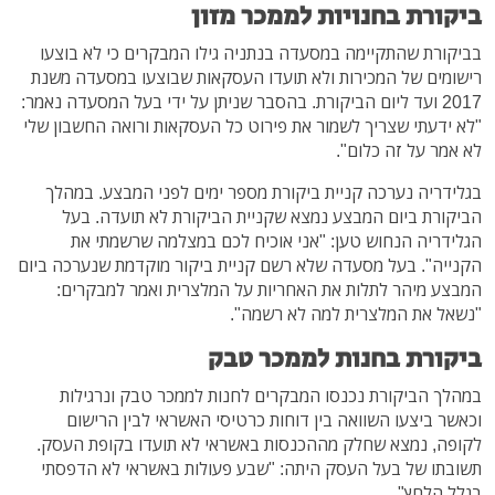
ביקורת בחנויות לממכר מזון
בביקורת שהתקיימה במסעדה בנתניה גילו המבקרים כי לא בוצעו
רישומים של המכירות ולא תועדו העסקאות שבוצעו במסעדה משנת
2017 ועד ליום הביקורת. בהסבר שניתן על ידי בעל המסעדה נאמר:
"לא ידעתי שצריך לשמור את פירוט כל העסקאות ורואה החשבון שלי
לא אמר על זה כלום".
בגלידריה נערכה קניית ביקורת מספר ימים לפני המבצע. במהלך
הביקורת ביום המבצע נמצא שקניית הביקורת לא תועדה. בעל
הגלידריה הנחוש טען: "אני אוכיח לכם במצלמה שרשמתי את
הקנייה". בעל מסעדה שלא רשם קניית ביקור מוקדמת שנערכה ביום
המבצע מיהר לתלות את האחריות על המלצרית ואמר למבקרים:
"נשאל את המלצרית למה לא רשמה".
ביקורת בחנות לממכר טבק
במהלך הביקורת נכנסו המבקרים לחנות לממכר טבק ונרגילות
וכאשר ביצעו השוואה בין דוחות כרטיסי האשראי לבין הרישום
לקופה, נמצא שחלק מההכנסות באשראי לא תועדו בקופת העסק.
תשובתו של בעל העסק היתה: "שבע פעולות באשראי לא הדפסתי
בגלל הלחץ"