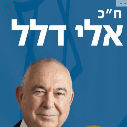
×
פרסומת