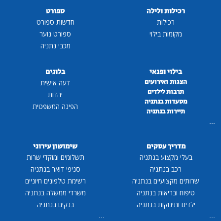
רכילות ולילה
ספורט
רכילות
חדשות ספורט
מקומות בילוי
ספורט נוער
מכבי נתניה
בילוי ופנאי
בלוגים
הצגות ואירועים
דעה אישית
תרבות לילדים
יהדות
מסעדות בנתניה
הפינה המשפטית
תיירות בנתניה
...
מדריך עסקים
שימושון עירוני
בעלי מקצוע בנתניה
תשלומים ומוקדי שרות
רכב בנתניה
סניפי דואר בנתניה
שרותים מקצועיים בנתניה
רשימת טלפונים חיוניים
טיפוח ובריאות בנתניה
משרדי ממשלה בנתניה
ילדים ותינוקות בנתניה
בנקים בנתניה
...
...