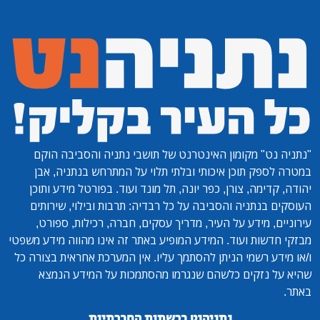
"נתניה נט"
מקומון האינטרנט של תושבי נתניה והסביבה הוקם
במטרה לספק תוכן איכותי ובלתי תלוי על המתרחש בנתניה, אבן
יהודה, קדימה, צורן, כפר יונה, תל מונד ועוד. בפורטל מידע ותוכן
העוסקים בנתניה והסביבה על כל רבדיה: תרבות ובילוי, שירותים
עירוניים, מידע על העיר, מדריך עסקים, חברה, רכילות, ספורט,
מבזקי חדשות ועוד. המידע המופיע באתר זה אינו מהווה מידע משפטי
ו/או מידע רשמי הניתן להסתמך עליו. אין המערכת אחראית בצורה כל
שהיא על נזקים כלשהם שנגרמו מהסתמכות על המידע הנמצא
באתר.
נתניהנט ברשתות החברתיות