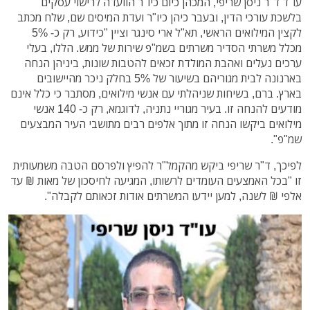
עו"ד ד"ר ניסן שריפי, המכהן כיום כיו"ר הוועדה לרישוי עסקים
בלשכת עורכי הדין, ובעבר כיהן כיו"ר ועדת המיסים שם, שלח מכתב
לקצין המילואים הראשי, תא"ל ארי סינגר וציין "כידוע, רק כ- 5%
מכלל משרתי הסדיר משרתים בשמ"פ שירות של ממש. הללו, בעלי
ערכים נעלים ואהבת המולדת זכאים להטבות שונות, ביניהן הנחה
בארנונה לבית מגוריהם בשיעור של 5% בחלק ניכר מהיישובים
בארץ. ברם, בשיחות שניהלתי עם אנשי מילואים, מסתבר כי כלל אינם
מודעים להנחה זו. בעיר מגוריי נתניה, לדוגמא, רק כ- 140 אנשי
מילואים ביקשו הנחה זו מתוך אלפים רבים מתושבי העיר המבצעים
שמ"פ".
לפיכך, ד"ר שריפי ביקש מהקמל"ר להפיץ ולפרסם הטבה משמעותית
זו "בכל האמצעים העומדים לרשותו, המגיעה לחיסכון של מאות ₪ עד
אלפי ₪ לשנה, למען יידעו המשרתים אודות זכאותם לקבלה".