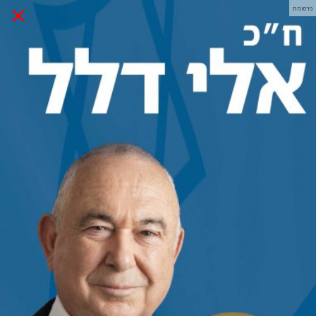
×
פרסומת