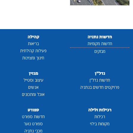
חדשות נתניה
קהילה
חדשות מקומיות
בריאות
פעילות קהילתית
מבזקים
חינוך ומצוינות
נדל"ן
מגזין
חדשות נדל"ן
עיצוב וסטייל
פרויקטים חדשים בנתניה
אנשים
אוכל ומתכונים
רכילות ולילה
ספורט
רכילות
חדשות ספורט
מקומות בילוי
ספורט נוער
מכבי נתניה