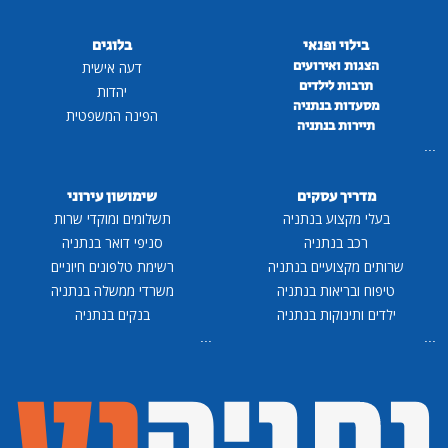
בילוי ופנאי
בלוגים
הצגות ואירועים
דעה אישית
תרבות לילדים
יהדות
מסעדות בנתניה
הפינה המשפטית
תיירות בנתניה
...
מדריך עסקים
שימושון עירוני
בעלי מקצוע בנתניה
תשלומים ומוקדי שרות
רכב בנתניה
סניפי דואר בנתניה
שרותים מקצועיים בנתניה
רשימת טלפונים חיוניים
טיפוח ובריאות בנתניה
משרדי ממשלה בנתניה
ילדים ותינוקות בנתניה
בנקים בנתניה
...
...