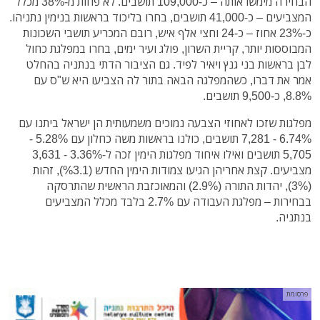
הבחירה מימשו אותה – כ-109,000 תושבים. לא פחות מ-38% מכלל
המצביעים – כ-41,000 תושבים, בחרו בליכוד בראשות בנימין נתניהו.
כ-23% אחוז – כ-24 וחצי אלף איש, רובם המכריע תושבי השכונות
המבוססות יותר, קריית השרון, פולג ועיר ימים, בחרו במפלגת כחול
לבן בראשות בני גנץ ויאיר לפיד. גם הציבור הדתי בנתניה בהחלט
אמר את דברו, כשהמפלגה הבאה בתור לה הצביעו היא ש"ס עם
8.8%, כ-9,500 תושבים.
מפלגות שזכו לאחוזי הצבעה נמוכים משמעותית הן ישראל ביתנו עם
6.74% - 7,281 תושבים, כולנו בראשות משה כחלון עם 5.28% -
5,705 תושבים ואילו איחוד מפלגות הימין זכה ל-3.36% - 3,631
מצביעים. קצת אחריהן הגיעו צמודות הימין החדש (%3.1), זהות
(3%), יהדות התורה (2.9%) והמאוכזבת הראשית שהתרסקה
בבחירות – מפלגת העבודה עם 2.7% בלבד מכלל המצביעים
בנתניה.
פרסומת