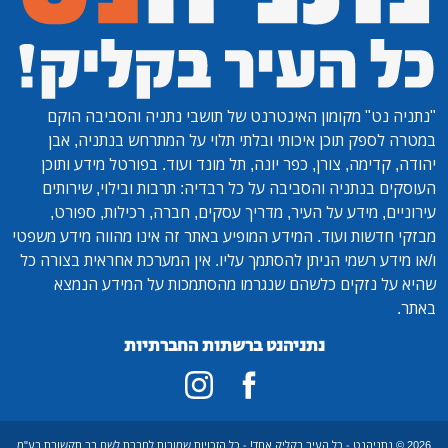
"נתניה נט"
מקומון האינטרנט של תושבי נתניה והסביבה הוקם
במטרה לספק תוכן איכותי ובלתי תלוי על המתרחש בנתניה, אבן
יהודה, קדימה, צורן, כפר יונה, תל מונד ועוד. בפורטל מידע ותוכן
העוסקים בנתניה והסביבה על כל רבדיה: תרבות ובילוי, שירותים
עירוניים, מידע על העיר, מדריך עסקים, חברה, רכילות, ספורט,
מבזקי חדשות ועוד. המידע המופיע באתר זה אינו מהווה מידע משפטי
ו/או מידע רשמי הניתן להסתמך עליו. אין המערכת אחראית בצורה כל
שהיא על נזקים כלשהם שנגרמו מהסתמכות על המידע הנמצא
באתר.
נתניהנט ברשתות החברתיות
2026 © נתניהנט - כל העיר בקליק אחד! - כל הזכויות שמורות לחברת לשם בר תקשורת בע"מ