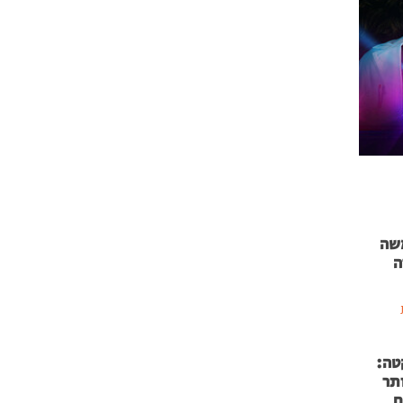
 71 נמשה
ה
טה:
 53 אותר
ם