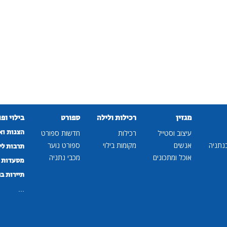
מגזין
רכילות ולילה
ספורט
בילוי ופ
הצגות וא
עיצוב וסטייל
רכילות
חדשות ספורט
נתניה
אנשים
מקומות בילוי
ספורט נוער
תרבות לי
אוכל ומתכונים
מכבי נתניה
מסעדות ב
תיירות ב
...