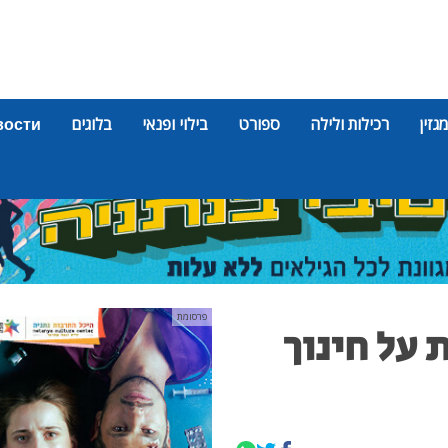
מגזין
רכילות ולילה
ספורט
בילוי ופנאי
בלוגים
вости
פרסומת
 על חינוך