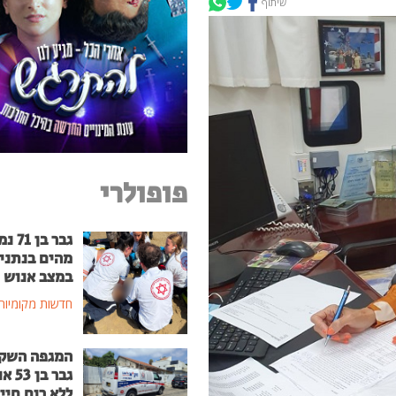
שיתוף
פופולרי
גבר בן
מהים בנתני
במצב אנוש
חדשות מקומיות
המגפה השק
גבר בן
ללא רוח חיי