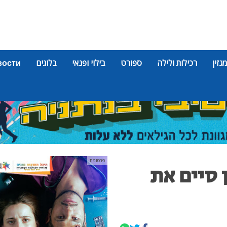
מגזין
רכילות ולילה
ספורט
בילוי ופנאי
בלוגים
вости
פרסומת
 סיים את