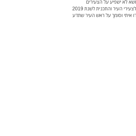
ושא לא ישפיע על הצעירים
בנתניה", אמר. "בנינו תשתית מדהימה, כיום יש עוגנים לצעירי העיר והתכנית לשנת 2019
 איתי וסומך על ראש העיר שתדע