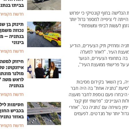
בביתו בנתני
 הגלישה בחוף קונטיקי כי יפרוש
חדשות מקומיות
יתה לי ציפייה למספר גדול יותר
תינוק בן שנ
זמן לעשות לביתי ומשפחתי"
נכווה משמן
בנתניה – מ
בינוני
ניה ומחזיק תיק הצעירים, הודיע
חדשות מקומיות
מועצת העיר. "לאחר למעלה
בה בתחומי הצעירים, הנוער
חיזוק למטה
יע על פרישתי ממועצת העיר",
איזנקוט: טל
מולנר מונת
לראש מטה 
יה, בין השאר בקידום מסיבות
בנתניה
לסיעת "נתניה אחת" בה היה חבר
רף היבחרו פעם נוספת לחבר מועצה
חדשות מקומיות
ת העניינים: "פרשתי זמן קצר
חסימות ליל
מין בשיחה עם 'נתניה נט'. "אחרי
בכביש החוף
דול יותר של מנדטים. לפעמים
באזור נתניה
חדשות מקומיות