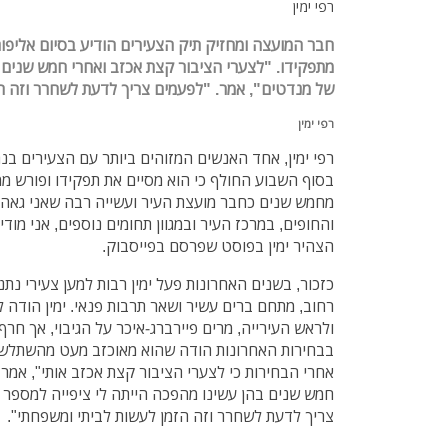
רפי ימין
חבר המועצה ומחזיק תיק הצעירים הודיע בסיום אליפות
מתפקידו. "לצערי הציבור קצת אכזב ואחרי חמש שנים הי
של מנדטים", אמר. "לפעמים צריך לדעת לשחרר וזה ה
רפי ימין
רפי ימין, אחד האנשים המזוהים ביותר עם הצעירים בנת
בסוף השבוע החולף כי הוא מסיים את תפקידו ופורש מ
מחמש שנים כחבר מועצת העיר ועשייה רבה שאני גאה 
והחופים, במרכז העיר ובמגוון תחומים נוספים, אני מוד
הצהיר ימין בפוסט שפרסם בפייסבוק.
כזכור, בשנים האחרונות פעל ימין רבות למען צעירי נתנ
רחוב, מתחם ברים עשיר ושאר תרבות פנאי. ימין הודה 
ולראש העירייה, מרים פיירברג-איכר על הגיבוי, אך ח
בבחירות האחרונות הודה שהוא מאוכזב מעט מהשתלשלו
אחרי הבחירות כי לצערי הציבור קצת אכזב אותי", אמר י
חמש שנים בהן עשינו מהפכה הייתה לי ציפייה למספר ג
צריך לדעת לשחרר וזה הזמן לעשות לביתי ומשפחתי".