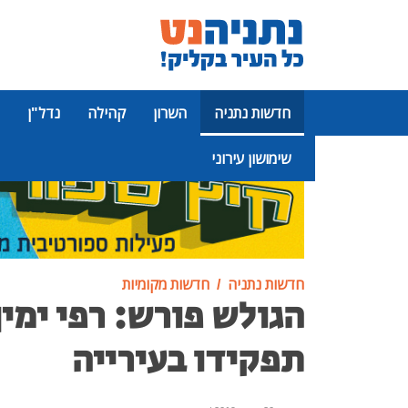
חדשות נתניה
השרון
קהילה
נדל"ן
שימושון עירוני
פרסומת
חדשות נתניה
חדשות מקומיות
הגולש פורש: רפי ימין
תפקידו בעירייה