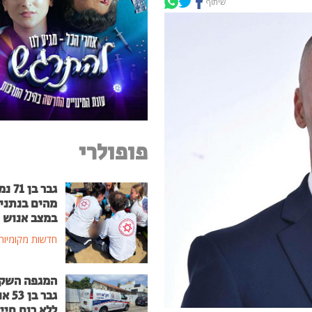
שיתוף
פופולרי
גבר בן
מהים בנתני
במצב אנוש
חדשות מקומיות
המגפה השק
גבר בן
ללא רוח חיי