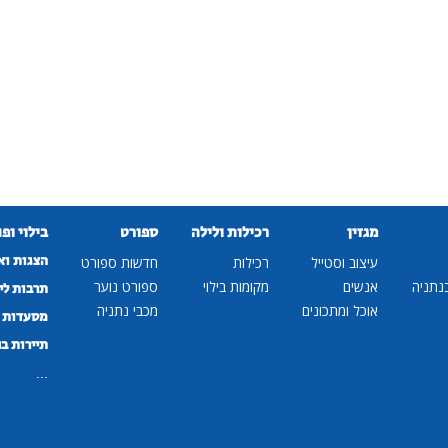
מגזין
רכילות ולילה
ספורט
בילוי ופ
הצגות וא
עיצוב וסטייל
רכילות
חדשות ספורט
נתניה
אנשים
מקומות בילוי
ספורט נוער
תרבות לי
אוכל ומתכונים
מכבי נתניה
מסעדות ב
תיירות ב
...