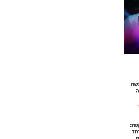
 71 נמשה
ה
טה:
 53 אותר
ם