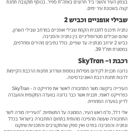
בצפון העיר והשני ביד חרוצים באזה"ת ספיר. בנוסף תוקצבה תחנת
קצה בשכונת עיר ימים.
שבילי אופניים וכביש 2
נתניה תיכנס לתכנית הקמת שבילי אופניים במרחב שבילי השרון,
שהם שבילים מטרופוליניים בין נתניה והסביבה.
כביש 2 יורחב מנתניה עד שפיים, כולל נתיבים מהירים ומחלפים,
במסגרת תת"ל 39.
רכבת ו- SkyTran
נדונה תכנית לקידום מסילות נוספות ושדרוג תחנות הרכבת הקיימות
לרבות תחנת רכבת האוניברסיטה.
העירייה ביקשה משר התחבורה לאשר את פרוייקט ה - SkyTran
כפרוייקט לאומי, תכנית אשר כבר נדונה בוועדה המקומית והועברה
לדיון בוועדה המחוזית.
אלי דלל, מ"מ ראש העיר, הממונה על התשתיות: "העירייה מודה לשר
התחבורה שעשה מהפיכה מהותית בתחום התחבורה בישראל בכלל
ונתניה והסביבה בפרט ואין ספק שהתקציבים והתכניות שיוקצו