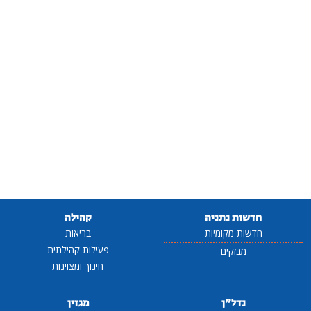
חדשות נתניה
קהילה
חדשות מקומיות
בריאות
פעילות קהילתית
מבזקים
חינוך ומצוינות
נדל"ן
מגזין