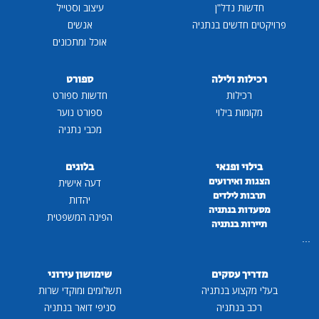
חדשות נדל"ן
עיצוב וסטייל
פרויקטים חדשים בנתניה
אנשים
אוכל ומתכונים
רכילות ולילה
ספורט
רכילות
חדשות ספורט
מקומות בילוי
ספורט נוער
מכבי נתניה
בילוי ופנאי
בלוגים
הצגות ואירועים
דעה אישית
תרבות לילדים
יהדות
מסעדות בנתניה
הפינה המשפטית
תיירות בנתניה
...
מדריך עסקים
שימושון עירוני
בעלי מקצוע בנתניה
תשלומים ומוקדי שרות
רכב בנתניה
סניפי דואר בנתניה