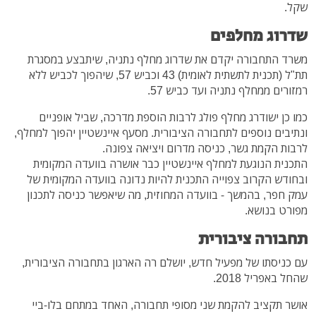
שקל.
שדרוג מחלפים
משרד התחבורה יקדם את שדרוג מחלף נתניה, שיתבצע במסגרת
תת"ל (תכנית לתשתית לאומית) 43 וכביש 57, שיהפוך לכביש ללא
רמזורים ממחלף נתניה ועד כביש 57.
כמו כן ישודרג מחלף פולג לרבות הוספת מדרכה, שביל אופניים
ונתיבים נוספים לתחבורה הציבורית. מסעף איינשטיין יהפוך למחלף,
לרבות הקמת גשר, כניסה מדרום ויציאה צפונה.
התכנית הנוגעת למחלף איינשטיין כבר אושרה בוועדה המקומית
ובחודש הקרוב צפוייה התכנית להיות נדונה בוועדה המקומית של
עמק חפר, בהמשך - בוועדה המחוזית, מה שיאפשר כניסה לתכנון
מפורט בנושא.
תחבורה ציבורית
עם כניסתו של מפעיל חדש, יושלם רה הארגון בתחבורה הציבורית,
שהחל באפריל 2018.
אושר תקציב להקמת שני מסופי תחבורה, האחד במתחם בלו-ביי