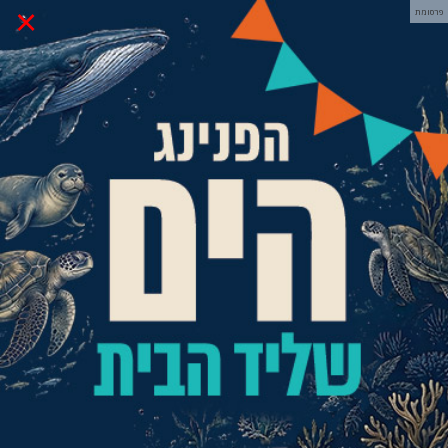
×
פרסומת