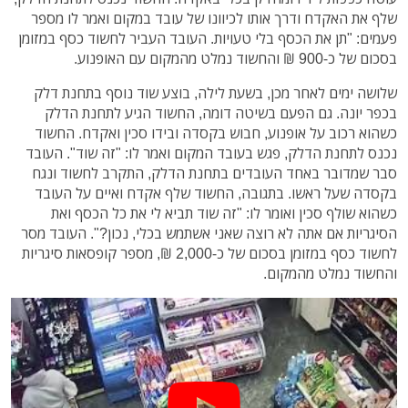
שלף את האקדח ודרך אותו לכיוונו של עובד במקום ואמר לו מספר
פעמים: "תן את הכסף בלי טעויות. העובד העביר לחשוד כסף במזומן
בסכום של כ-900 ₪ והחשוד נמלט מהמקום עם האופנוע.
שלושה ימים לאחר מכן, בשעת לילה, בוצע שוד נוסף בתחנת דלק
בכפר יונה. גם הפעם בשיטה דומה, החשוד הגיע לתחנת הדלק
כשהוא רכוב על אופנוע, חבוש בקסדה ובידו סכין ואקדח. החשוד
נכנס לתחנת הדלק, פגש בעובד המקום ואמר לו: "זה שוד". העובד
סבר שמדובר באחד העובדים בתחנת הדלק, התקרב לחשוד ונגח
בקסדה שעל ראשו. בתגובה, החשוד שלף אקדח ואיים על העובד
כשהוא שולף סכין ואומר לו: "זה שוד תביא לי את כל הכסף ואת
הסיגריות אם אתה לא רוצה שאני אשתמש בכלי, נכון?". העובד מסר
לחשוד כסף במזומן בסכום של כ-2,000 ₪, מספר קופסאות סיגריות
והחשוד נמלט מהמקום.