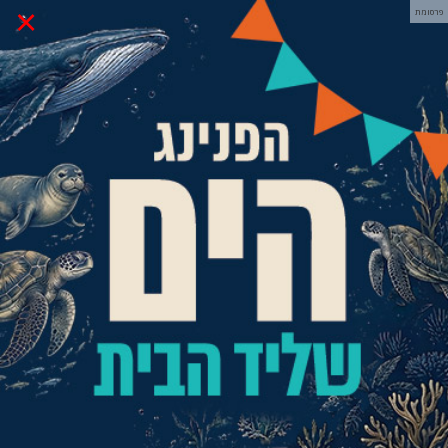
×
פרסומת