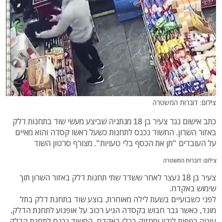
צילום: דוברות המשטרה
כתב אישום נגד צעיר בן 18 מנתניה שביצע מעשי שוד בתחנות דלק
באזור השרון. החשוד נכנס לתחנות כשעל ראשו קסדה והוא מאיים
על העובדים "תן את הכסף בלי טעויות". מצורף סרטון השוד
צילום: דוברות המשטרה
צעיר בן 18 נעצר לאחר ששדד שתי תחנות דלק באזור השרון תוך
שימוש באקדח.
לפני כשבועיים בשעת לילה מאוחרת, בוצע שוד בתחנת דלק בתל
מונד, כאשר גבר חבוש בקסדה הגיע רכוב על אופנוע לתחנת הדלק,
עוטה כפפות לידיו ומחזיק בכלי באקדח. החשוד נכנס לתחנת הדלק,