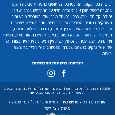
"נתניה נט"
מקומון האינטרנט של תושבי נתניה והסביבה הוקם
במטרה לספק תוכן איכותי ובלתי תלוי על המתרחש בנתניה, אבן
יהודה, קדימה, צורן, כפר יונה, תל מונד ועוד. בפורטל מידע ותוכן
העוסקים בנתניה והסביבה על כל רבדיה: תרבות ובילוי, שירותים
עירוניים, מידע על העיר, מדריך עסקים, חברה, רכילות, ספורט,
מבזקי חדשות ועוד. המידע המופיע באתר זה אינו מהווה מידע משפטי
ו/או מידע רשמי הניתן להסתמך עליו. אין המערכת אחראית בצורה כל
שהיא על נזקים כלשהם שנגרמו מהסתמכות על המידע הנמצא
באתר.
נתניהנט ברשתות החברתיות
2026 © נתניהנט - כל העיר בקליק אחד! - כל הזכויות שמורות לחברת לשם בר תקשורת בע"מ
מפעילת האתר נתניה נט - כל נתניה בקליק אחד
/
/
/
/
אודות נתניה נט
פרסום באתר
מדיניות פרטיות
תנאי שימוש
/
נגישות
צרו קשר