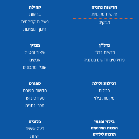
חדשות נתניה
קהילה
חדשות מקומיות
בריאות
פעילות קהילתית
מבזקים
חינוך ומצוינות
נדל"ן
מגזין
חדשות נדל"ן
עיצוב וסטייל
פרויקטים חדשים בנתניה
אנשים
אוכל ומתכונים
רכילות ולילה
ספורט
רכילות
חדשות ספורט
מקומות בילוי
ספורט נוער
מכבי נתניה
בילוי ופנאי
בלוגים
הצגות ואירועים
דעה אישית
תרבות לילדים
יהדות