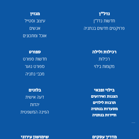
נדל"ן
מגזין
חדשות נדל"ן
עיצוב וסטייל
פרויקטים חדשים בנתניה
אנשים
אוכל ומתכונים
רכילות ולילה
ספורט
רכילות
חדשות ספורט
מקומות בילוי
ספורט נוער
מכבי נתניה
בילוי ופנאי
בלוגים
הצגות ואירועים
דעה אישית
תרבות לילדים
יהדות
מסעדות בנתניה
הפינה המשפטית
תיירות בנתניה
...
מדריך עסקים
שימושון עירוני