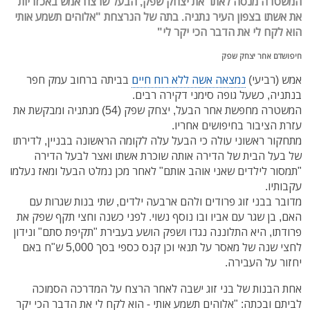
המשטרה מנסה לאתר את יצחק שפק, הבעל שרצח אמש באכזריות
את אשתו בצפון העיר נתניה. בתה של הנרצחת "אלוהים תשמע אותי
הוא לקח לי את הדבר הכי יקר לי"
חיפושדם אחר יצחק שפק
אמש (רביעי)
נמצאה אשה ללא רוח חיים
בביתה ברחוב עמק חפר
בנתניה, כשעל גופה סימני דקירה רבים.
המשטרה מחפשת אחר הבעל, יצחק שפק (54) מנתניה ומבקשת את
עזרת הציבור בחיפושים אחריו.
מתחקור ראשוני עולה כי הבעל עלה לקומה הראשונה בבניין, לדירתו
של בעל הבית של הדירה אותה שוכרת אשתו ואצר לבעל הדירה
"תמסור לילדים שאני אוהב אותם" לאחר מכן נמלט הבעל ומאז נעלמו
עקבותיו.
מדובר בבני זוג פרודים ולהם ארבעה ילדים, שתי בנות שגרות עם
האם, בן שגר עם אביו ובו נוסף נשוי. לפני כשנה וחצי תקף שפק את
פרודתו, היא התלוננה נגדו ושפק הושע בעבירת "תקיפת סתם" ונידון
לחצי שנה של מאסר על תנאי וכן קנס כספי בסך 5,000 ש"ח באם
יחזור על העבירה.
אחת הבנות של בני זוג ישבה לאחר הרצח על המדרכה הסמוכה
לביתם ובכתה: "אלוהים תשמע אותי - הוא לקח לי את הדבר הכי יקר