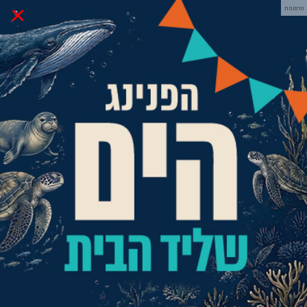
×
פרסומת