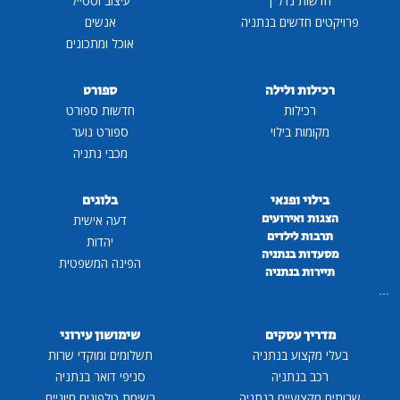
חדשות נדל"ן
עיצוב וסטייל
פרויקטים חדשים בנתניה
אנשים
אוכל ומתכונים
רכילות ולילה
ספורט
רכילות
חדשות ספורט
מקומות בילוי
ספורט נוער
מכבי נתניה
בילוי ופנאי
בלוגים
הצגות ואירועים
דעה אישית
תרבות לילדים
יהדות
מסעדות בנתניה
הפינה המשפטית
תיירות בנתניה
...
מדריך עסקים
שימושון עירוני
בעלי מקצוע בנתניה
תשלומים ומוקדי שרות
רכב בנתניה
סניפי דואר בנתניה
שרותים מקצועיים בנתניה
רשימת טלפונים חיוניים