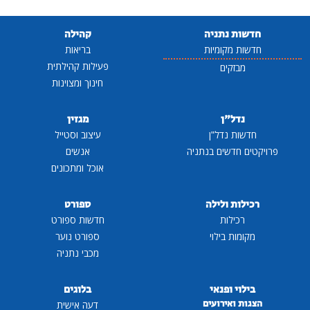
חדשות נתניה
קהילה
חדשות מקומיות
בריאות
פעילות קהילתית
מבזקים
חינוך ומצוינות
נדל"ן
מגזין
חדשות נדל"ן
עיצוב וסטייל
פרויקטים חדשים בנתניה
אנשים
אוכל ומתכונים
רכילות ולילה
ספורט
רכילות
חדשות ספורט
מקומות בילוי
ספורט נוער
מכבי נתניה
בילוי ופנאי
בלוגים
הצגות ואירועים
דעה אישית