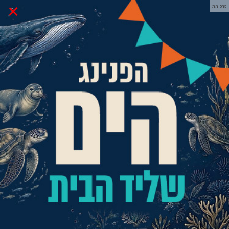
×
פרסומת