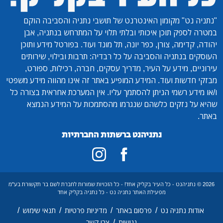
"נתניה נט"
מקומון האינטרנט של תושבי נתניה והסביבה הוקם
במטרה לספק תוכן איכותי ובלתי תלוי על המתרחש בנתניה, אבן
יהודה, קדימה, צורן, כפר יונה, תל מונד ועוד. בפורטל מידע ותוכן
העוסקים בנתניה והסביבה על כל רבדיה: תרבות ובילוי, שירותים
עירוניים, מידע על העיר, מדריך עסקים, חברה, רכילות, ספורט,
מבזקי חדשות ועוד. המידע המופיע באתר זה אינו מהווה מידע משפטי
ו/או מידע רשמי הניתן להסתמך עליו. אין המערכת אחראית בצורה כל
שהיא על נזקים כלשהם שנגרמו מהסתמכות על המידע הנמצא
באתר.
נתניהנט ברשתות החברתיות
2026 © נתניהנט - כל העיר בקליק אחד! - כל הזכויות שמורות לחברת לשם בר תקשורת בע"מ
מפעילת האתר נתניה נט - כל נתניה בקליק אחד
/
/
/
/
אודות נתניה נט
פרסום באתר
מדיניות פרטיות
תנאי שימוש
/
נגישות
צרו קשר