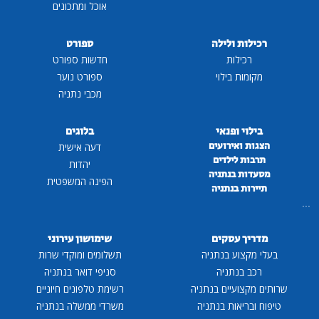
אוכל ומתכונים
רכילות ולילה
ספורט
רכילות
חדשות ספורט
מקומות בילוי
ספורט נוער
מכבי נתניה
בילוי ופנאי
בלוגים
הצגות ואירועים
דעה אישית
תרבות לילדים
יהדות
מסעדות בנתניה
הפינה המשפטית
תיירות בנתניה
...
מדריך עסקים
שימושון עירוני
בעלי מקצוע בנתניה
תשלומים ומוקדי שרות
רכב בנתניה
סניפי דואר בנתניה
שרותים מקצועיים בנתניה
רשימת טלפונים חיוניים
טיפוח ובריאות בנתניה
משרדי ממשלה בנתניה