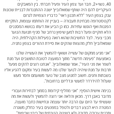
40, נשוי+2, חבר ועד צפון העיר ופעיל חברתי. בין המאבקים
העיקריים להם היה שותף שמואלוביץ' ישנה ההתנגדות לבניית שכונות
ענק בצפון העיר "ללא תכנון ראוי" כדבריו הצפויות לגרום
לקטסטרופה מבחינת תעבורה – בעניין זה הוחתמו עצומות, התקיימו
הפגנות ואף הוגשו עתירות. כמו כן הביע את דעתו בנושא המסננים
הלא חוקיים ופעל רבות למען שיפוץ נרחב של סניף תנועת הנוער
מכבי צעיר. לצד החשיבות שהוא רואה בפעילות הקהילתית, היה
שומאלוביץ' חלק מהצוות שהקים את סיירת ההורים בצפון נתניה.
"אני מגיע ממקום של עשייה ושואף להמשיך את העשייה שלנו
באמצעות "פעימה חדשה" מתוך המועצה לטובת התושבים ועל מנת
לשפר את פני העיר", אמר שמואלוביץ'. "אנחנו רוצים להקים מפעל
תרבות על מנת שיהיה לנוער שלנו מה לעשות בעיר ומקום להגיע אליו
בשבתות וחגים. חשוב למנוע מצב של נוער משועמם וחסר מעש
שעלול להידרדר למעשי ונדליזם ברחובות".
בנימה אישית הוסיף: "אני מחליף קידומת בסמוך לבחירות ועבורי
מדובר באבן דרך. מכאן והלאה אני רוצה להמשיך ולעשות את מה
שעשיתי עד היום עם הרבה יותר עוצמה ונחישות כחבר מועצה.
המטרה היא לבצע דברים ולטפל במפגעים בעיר כחלק משגרה
ותכנית עבודה סדורה ולא בשיטה הנוכחית של כיבוי שריפות".