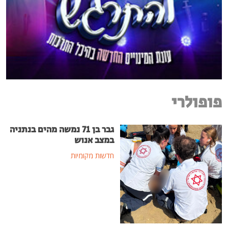
פופולרי
גבר בן 71 נמשה מהים בנתניה
במצב אנוש
חדשות מקומיות