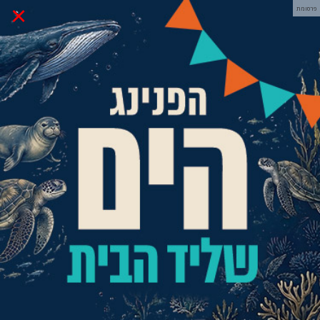
×
פרסומת