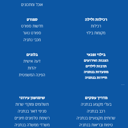
אוכל ומתכונים
רכילות ולילה
ספורט
רכילות
חדשות ספורט
מקומות בילוי
ספורט נוער
מכבי נתניה
בילוי ופנאי
בלוגים
הצגות ואירועים
דעה אישית
תרבות לילדים
יהדות
מסעדות בנתניה
הפינה המשפטית
תיירות בנתניה
...
מדריך עסקים
שימושון עירוני
בעלי מקצוע בנתניה
תשלומים ומוקדי שרות
רכב בנתניה
סניפי דואר בנתניה
שרותים מקצועיים בנתניה
רשימת טלפונים חיוניים
טיפוח ובריאות בנתניה
משרדי ממשלה בנתניה