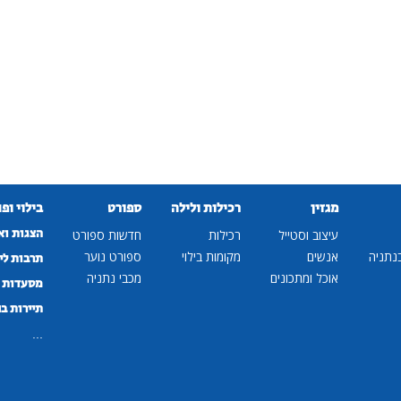
מגזין
רכילות ולילה
ספורט
בילוי ופ
הצגות וא
עיצוב וסטייל
רכילות
חדשות ספורט
נתניה
אנשים
מקומות בילוי
ספורט נוער
תרבות לי
אוכל ומתכונים
מכבי נתניה
מסעדות ב
תיירות ב
...