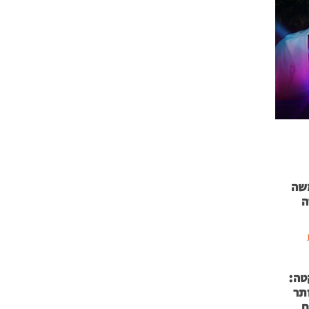
 71 נמשה
ה
טה:
 53 אותר
ם