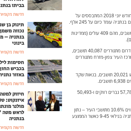
בביתו בנתני
חדשות מקומיות
על פי ניתוח דמוגרפי של תושבי העיר נתניה נכון לסוף חודש יוני 2018 המתבססים על
ה עומד כיום על 245 אלף.
תינוק בן שנ
נכווה משמן
אוכלוסיית נתניה גדלה מתחילת שנת 2018 ב-2,159 תושבים, מהם 409 עולים (ממדינות
בנתניה – מ
בינוני
בעיר 124,000 נשים וכ-120,000 גברים. במרכז העיר דרום מתגוררים 40,087 תושבים,
חדשות מקומיות
מתגוררים 28,199 תושבים, במרכז העיר צפון-מזרח מתגוררים
חסימות ליל
בכביש החוף
באזור נתניה
בקרית השרון מתגוררים 21,604 תושבים, בקרית נורדאו 20,021 תושבים, בנאות שקד
חדשות מקומיות
בנוסף התפרסם הסטטוס של תושבי נתניה. בנתניה 57,786 גברים רווקים ו-50,493
חיזוק למטה
איזנקוט: טל
מולנר מונת
מבחינת גילאי תושבי נתניה, תושבים בגילאי 46-55 מהווים 10.6% מתושבי העיר – נתון
לראש מטה 
הזהה לממוצע הארצי בגילאים אלה. 33.8% מתושבי נתניה בגילאי 9-45 כאשר הממוצע
בנתניה
חדשות מקומיות