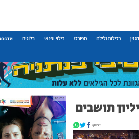
מגזין
רכילות ולילה
ספורט
בילוי ופנאי
בלוגים
вости
פרסומת
ליון תושבים
שיתוף