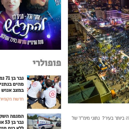
פופולרי
גבר בן
מהים בנתני
במצב אנוש
חדשות מקומיות
המגפה השק
ה ביותר בעיר? נתוני מימ"ד של
גבר בן
ללא רוח חיי