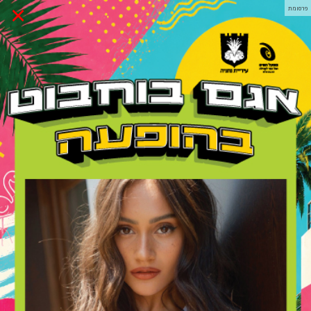
×
פרסומת