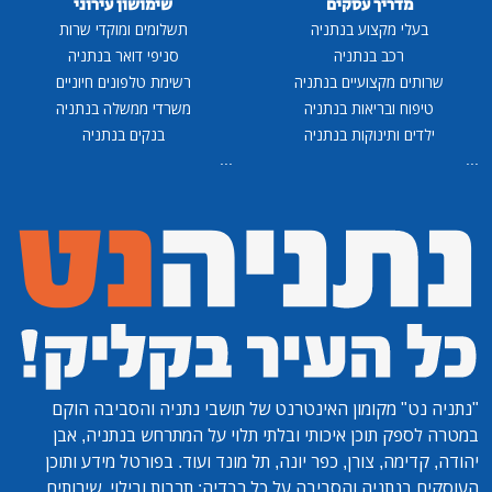
מדריך עסקים
שימושון עירוני
בעלי מקצוע בנתניה
תשלומים ומוקדי שרות
רכב בנתניה
סניפי דואר בנתניה
שרותים מקצועיים בנתניה
רשימת טלפונים חיוניים
טיפוח ובריאות בנתניה
משרדי ממשלה בנתניה
ילדים ותינוקות בנתניה
בנקים בנתניה
...
...
"נתניה נט"
מקומון האינטרנט של תושבי נתניה והסביבה הוקם
במטרה לספק תוכן איכותי ובלתי תלוי על המתרחש בנתניה, אבן
יהודה, קדימה, צורן, כפר יונה, תל מונד ועוד. בפורטל מידע ותוכן
העוסקים בנתניה והסביבה על כל רבדיה: תרבות ובילוי, שירותים