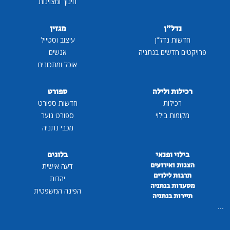
חינוך ומצוינות
נדל"ן
מגזין
חדשות נדל"ן
עיצוב וסטייל
פרויקטים חדשים בנתניה
אנשים
אוכל ומתכונים
רכילות ולילה
ספורט
רכילות
חדשות ספורט
מקומות בילוי
ספורט נוער
מכבי נתניה
בילוי ופנאי
בלוגים
הצגות ואירועים
דעה אישית
תרבות לילדים
יהדות
מסעדות בנתניה
הפינה המשפטית
תיירות בנתניה
...