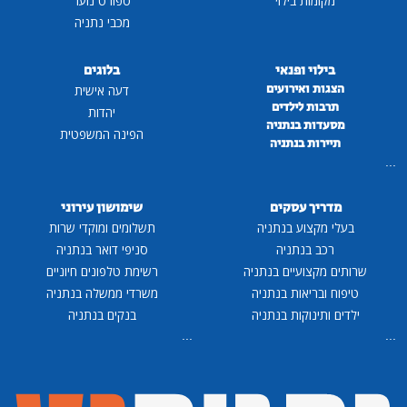
מקומות בילוי
ספורט נוער
מכבי נתניה
בילוי ופנאי
בלוגים
הצגות ואירועים
דעה אישית
תרבות לילדים
יהדות
מסעדות בנתניה
הפינה המשפטית
תיירות בנתניה
...
מדריך עסקים
שימושון עירוני
בעלי מקצוע בנתניה
תשלומים ומוקדי שרות
רכב בנתניה
סניפי דואר בנתניה
שרותים מקצועיים בנתניה
רשימת טלפונים חיוניים
טיפוח ובריאות בנתניה
משרדי ממשלה בנתניה
ילדים ותינוקות בנתניה
בנקים בנתניה
...
...