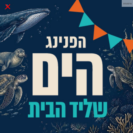
×
פרסומת