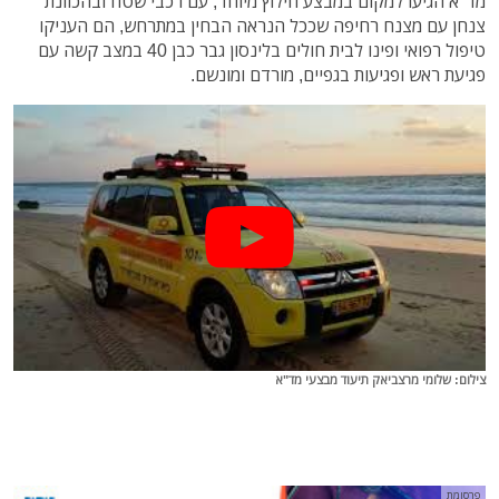
מד"א הגיעו למקום במבצע חילוץ מיוחד, עם רכבי שטח ובהכוונת
צנחן עם מצנח רחיפה שככל הנראה הבחין במתרחש, הם העניקו
טיפול רפואי ופינו לבית חולים בלינסון גבר כבן 40 במצב קשה עם
פגיעת ראש ופגיעות בגפיים, מורדם ומונשם.
צילום: שלומי מרצביאק תיעוד מבצעי מד"א
פרסומת